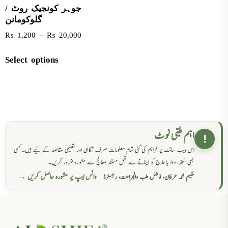
جوہر کونجیک روٹ /
گلوکومانن
₨
1,200
–
₨
20,000
Select options
اہم طبی نوٹ
!
اس ویب سائٹ پر فراہم کی گئی تمام معلومات صرف آگاہی اور تعلیمی مقاصد کے لیے ہیں۔ کسی
بھی نسخہ، دوا یا علاج کو اپنانے سے قبل مستند معالج سے مشورہ ضرور کریں۔
واٹس ایپ پر مشورہ حاصل کریں →
حکیم محمد عرفان، فاضل طب والجراحت، رجسٹرڈ