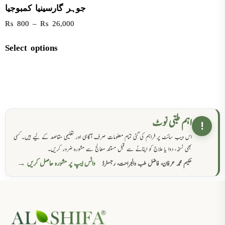
جوہر گارسینیا کمبوجیا
₨
800
–
₨
26,000
Select options
اہم طبی نوٹ
!
اس ویب سائٹ پر فراہم کی گئی تمام معلومات صرف آگاہی اور تعلیمی مقاصد کے لیے ہیں۔ کسی
بھی نسخہ، دوا یا علاج کو اپنانے سے قبل مستند معالج سے مشورہ ضرور کریں۔
واٹس ایپ پر مشورہ حاصل کریں →
حکیم محمد عرفان، فاضل طب والجراحت، رجسٹرڈ