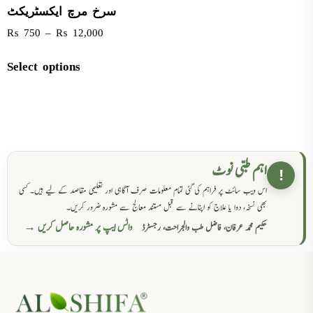
سرخ مرچ ایکسٹریکٹ
₨
750
–
₨
12,000
Select options
اہم طبی نوٹ
!
اس ویب سائٹ پر فراہم کی گئی تمام معلومات صرف آگاہی اور تعلیمی مقاصد کے لیے ہیں۔ کسی
بھی نسخہ، دوا یا علاج کو اپنانے سے قبل مستند معالج سے مشورہ ضرور کریں۔
واٹس ایپ پر مشورہ حاصل کریں →
حکیم محمد عرفان، فاضل طب والجراحت، رجسٹرڈ