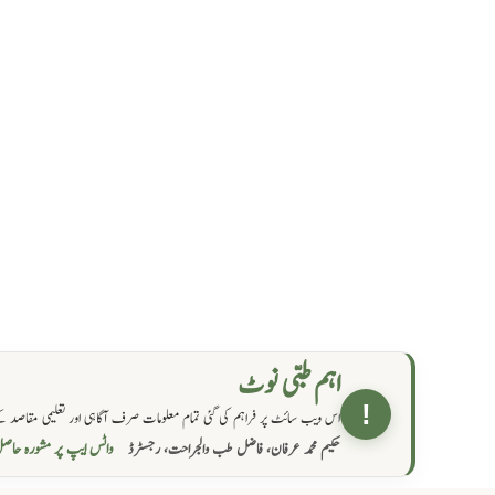
اہم طبی نوٹ
!
اس ویب سائٹ پر فراہم کی گئی تمام معلومات صرف آگاہی اور تعلیمی مقاصد کے
واٹس ایپ پر مشورہ  →
حکیم محمد عرفان، فاضل طب والجراحت، رجسٹرڈ