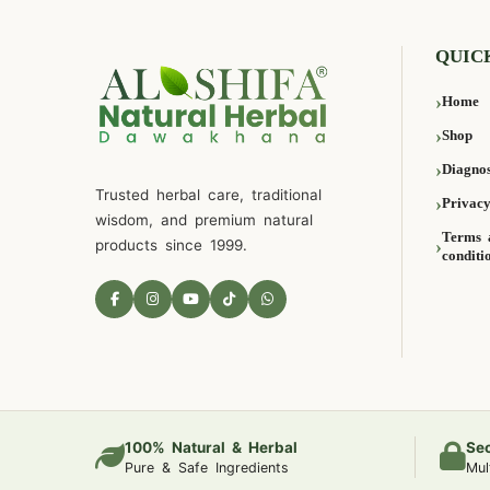
QUIC
Home
Shop
Diagnos
Trusted herbal care, traditional
Privacy
wisdom, and premium natural
Terms 
products since 1999.
conditi
100% Natural & Herbal
Se
Pure & Safe Ingredients
Mul