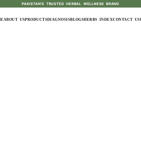
PAKISTAN'S TRUSTED HERBAL WELLNESS BRAND
ME
ABOUT US
PRODUCTS
DIAGNOSIS
BLOGS
HERBS INDEX
CONTACT US