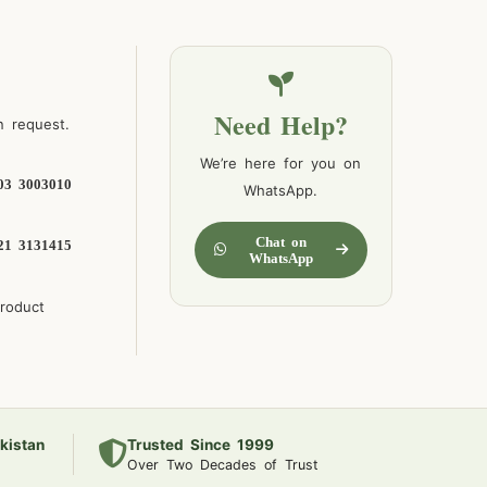
Need Help?
n request.
We’re here for you on
03 3003010
WhatsApp.
Chat on
21 3131415
WhatsApp
product
kistan
Trusted Since 1999
Over Two Decades of Trust