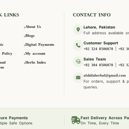
K LINKS
CONTACT INFO
About Us
Lahore, Pakistan
Full address available o
Blogs
Customer Support
is
Digital Payments
|
+92 324 0506070
+92 3
 Policy
My account
Sales Team
and
Herbs Index
|
+92 304 0506070
+92 3
ons
alshifaherbal@gmail.com
For orders, support & 
queries.
cure Payments
Fast Delivery Across Pa
tiple Safe Options
On Time, Every Time