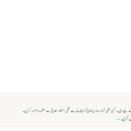
 لیے ہیں۔ کسی بھی نسخہ، دوا یا علاج کو اپنانے سے قبل مستند معالج سے مشورہ ضرور کریں۔
حاصل کریں