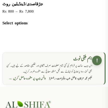
جڑقاصدی/ڈینڈیلین روٹ
₨
800
–
₨
7,800
Select options
اہم طبی نوٹ
!
اس ویب سائٹ پر فراہم کی گئی تمام معلومات صرف آگاہی اور تعلیمی مقاصد کے لیے ہیں۔ کسی
بھی نسخہ، دوا یا علاج کو اپنانے سے قبل مستند معالج سے مشورہ ضرور کریں۔
واٹس ایپ پر مشورہ حاصل کریں →
حکیم محمد عرفان، فاضل طب والجراحت، رجسٹرڈ