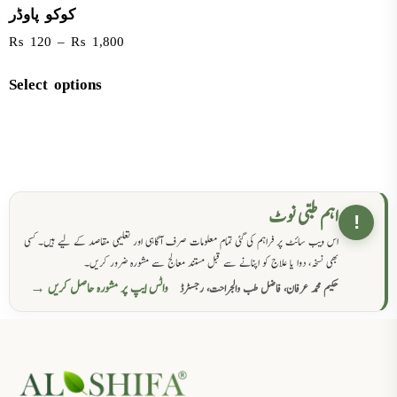
کوکو پاوڈر
₨
120
–
₨
1,800
Select options
اہم طبی نوٹ
!
اس ویب سائٹ پر فراہم کی گئی تمام معلومات صرف آگاہی اور تعلیمی مقاصد کے لیے ہیں۔ کسی
بھی نسخہ، دوا یا علاج کو اپنانے سے قبل مستند معالج سے مشورہ ضرور کریں۔
واٹس ایپ پر مشورہ حاصل کریں →
حکیم محمد عرفان، فاضل طب والجراحت، رجسٹرڈ