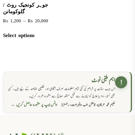
جوہر کونجیک روٹ /
گلوکومانن
₨
1,200
–
₨
20,000
Select options
اہم طبی نوٹ
!
اس ویب سائٹ پر فراہم کی گئی تمام معلومات صرف آگاہی اور تعلیمی مقاصد کے لیے ہیں۔ کسی
بھی نسخہ، دوا یا علاج کو اپنانے سے قبل مستند معالج سے مشورہ ضرور کریں۔
واٹس ایپ پر مشورہ حاصل کریں →
حکیم محمد عرفان، فاضل طب والجراحت، رجسٹرڈ