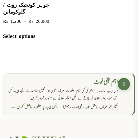
جوہر کونجیک روٹ /
گلوکومانن
₨
1,200
–
₨
20,000
Select options
اہم طبی نوٹ
!
اس ویب سائٹ پر فراہم کی گئی تمام معلومات صرف آگاہی اور تعلیمی مقاصد کے لیے ہیں۔ کسی
بھی نسخہ، دوا یا علاج کو اپنانے سے قبل مستند معالج سے مشورہ ضرور کریں۔
واٹس ایپ پر مشورہ حاصل کریں →
حکیم محمد عرفان، فاضل طب والجراحت، رجسٹرڈ