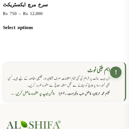
سرخ مرچ ایکسٹریکٹ
₨
750
–
₨
12,000
Select options
اہم طبی نوٹ
!
اس ویب سائٹ پر فراہم کی گئی تمام معلومات صرف آگاہی اور تعلیمی مقاصد کے لیے ہیں۔ کسی
بھی نسخہ، دوا یا علاج کو اپنانے سے قبل مستند معالج سے مشورہ ضرور کریں۔
واٹس ایپ پر مشورہ حاصل کریں →
حکیم محمد عرفان، فاضل طب والجراحت، رجسٹرڈ