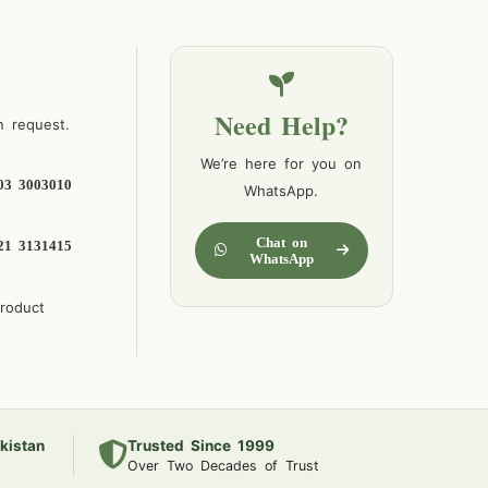
Need Help?
n request.
We’re here for you on
03 3003010
WhatsApp.
Chat on
21 3131415
WhatsApp
product
kistan
Trusted Since 1999
Over Two Decades of Trust