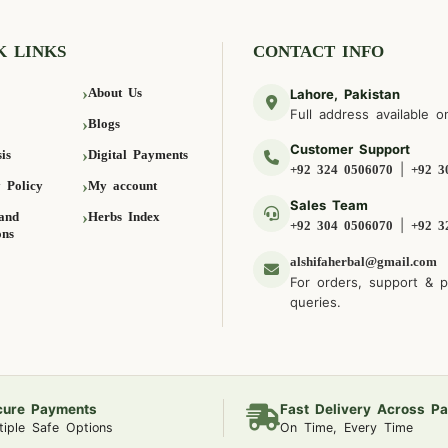
K LINKS
CONTACT INFO
About Us
Lahore, Pakistan
Full address available o
Blogs
Customer Support
is
Digital Payments
|
+92 324 0506070
+92 3
 Policy
My account
Sales Team
and
Herbs Index
|
+92 304 0506070
+92 3
ons
alshifaherbal@gmail.com
For orders, support & 
queries.
cure Payments
Fast Delivery Across Pa
tiple Safe Options
On Time, Every Time