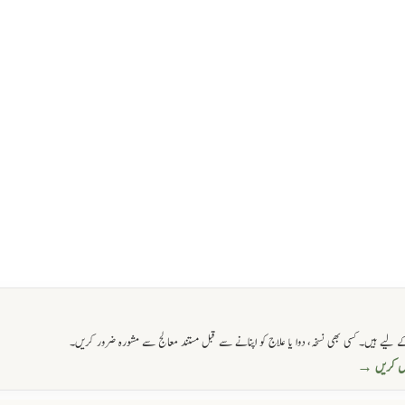
 لیے ہیں۔ کسی بھی نسخہ، دوا یا علاج کو اپنانے سے قبل مستند معالج سے مشورہ ضرور کریں۔
حاصل کریں