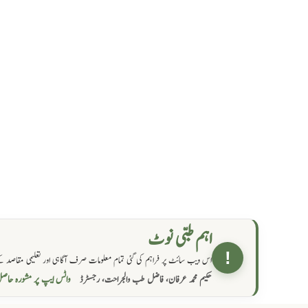
اہم طبی نوٹ
!
اس ویب سائٹ پر فراہم کی گئی تمام معلومات صرف آگاہی اور تعلیمی مقاصد کے
واٹس ایپ پر مشورہ  →
حکیم محمد عرفان، فاضل طب والجراحت، رجسٹرڈ