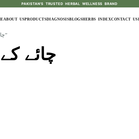
PAKISTAN'S TRUSTED HERBAL WELLNESS BRAND
ME
ABOUT US
PRODUCTS
DIAGNOSIS
BLOGS
HERBS INDEX
CONTACT US
/ Products tagged “چائے کے لیے دودھ پاؤڈر”
چائے کے 