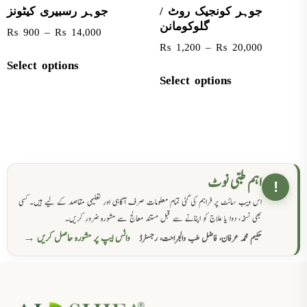
جوہر کونجیک روٹ /
جوہر رسبیری کیٹونز
گلوکومانن
₨
900
–
₨
14,000
₨
1,200
–
₨
20,000
Select options
Select options
اہم طبی نوٹ
!
اس ویب سائٹ پر فراہم کی گئی تمام معلومات صرف آگاہی اور تعلیمی مقاصد کے لیے ہیں۔ کسی
بھی نسخہ، دوا یا علاج کو اپنانے سے قبل مستند معالج سے مشورہ ضرور کریں۔
واٹس ایپ پر مشورہ حاصل کریں →
حکیم محمد عرفان، فاضل طب والجراحت، رجسٹرڈ