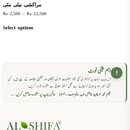
مراکشی نیلی مٹی
₨
2,500
–
₨
12,500
Select options
اہم طبی نوٹ
!
اس ویب سائٹ پر فراہم کی گئی تمام معلومات صرف آگاہی اور تعلیمی مقاصد کے لیے ہیں۔ کسی
بھی نسخہ، دوا یا علاج کو اپنانے سے قبل مستند معالج سے مشورہ ضرور کریں۔
واٹس ایپ پر مشورہ حاصل کریں →
حکیم محمد عرفان، فاضل طب والجراحت، رجسٹرڈ