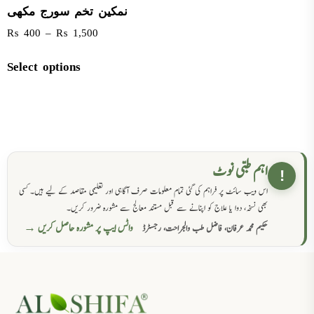
نمکین تخم سورج مکھی
₨
400
–
₨
1,500
Select options
اہم طبی نوٹ
!
اس ویب سائٹ پر فراہم کی گئی تمام معلومات صرف آگاہی اور تعلیمی مقاصد کے لیے ہیں۔ کسی
بھی نسخہ، دوا یا علاج کو اپنانے سے قبل مستند معالج سے مشورہ ضرور کریں۔
واٹس ایپ پر مشورہ حاصل کریں →
حکیم محمد عرفان، فاضل طب والجراحت، رجسٹرڈ