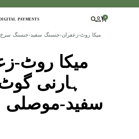
0
DIGITAL PAYMENTS
میکا روٹ--
ہارنی گوٹ 
سفید-موصلی س