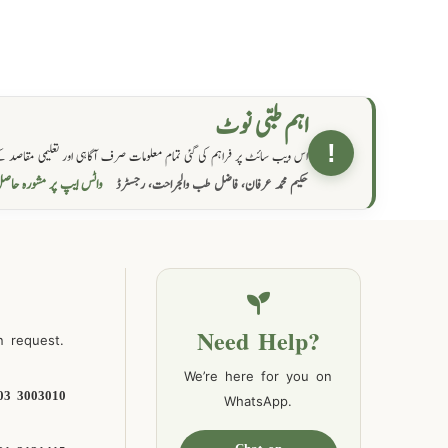
اہم طبی نوٹ
!
اس ویب سائٹ پر فراہم کی گئی تمام معلومات صرف آگاہی اور تعلیمی مقاصد کے
واٹس ایپ پر مشورہ  →
حکیم محمد عرفان، فاضل طب والجراحت، رجسٹرڈ
Need Help?
n request.
We’re here for you on
03 3003010
WhatsApp.