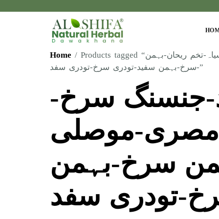
HO
Home
/ Products tagged “میکا روٹ-زعفران-جنسنگ سفید-جنسنگ سرخ-ہارنی گوٹ ویڈ-بھوپھلی-ثعلب مصری-موصلی سفید-موصلی سیاہ-تخم ریحان-بہمن
سرخ-بہمن سفید-تودری سرخ-تودری سفد-”
د-جنسنگ سرخ
ب مصری-موصلی
من سرخ-بہمن