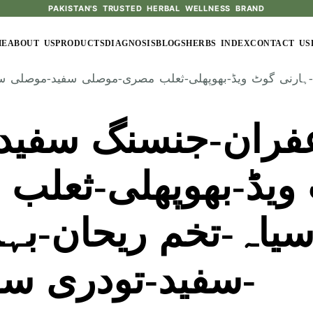
PAKISTAN'S TRUSTED HERBAL WELLNESS BRAND
ME
ABOUT US
PRODUCTS
DIAGNOSIS
BLOGS
HERBS INDEX
CONTACT US
زعفران-جنسنگ سفی
ویڈ-بھوپھلی-ثعل
یاہ-تخم ریحان-بہ
سفید-تودری سرخ-تودری سفد-