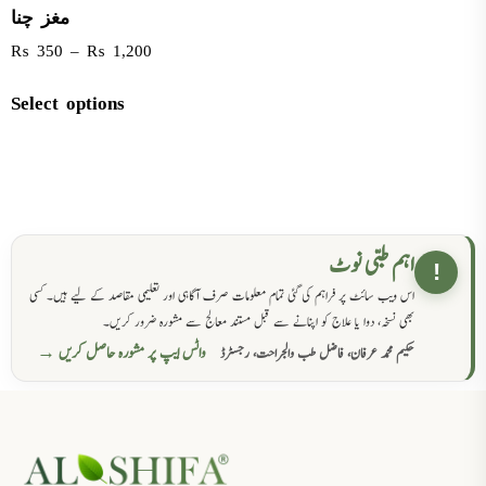
مغز چنا
₨
350
–
₨
1,200
Select options
اہم طبی نوٹ
!
اس ویب سائٹ پر فراہم کی گئی تمام معلومات صرف آگاہی اور تعلیمی مقاصد کے لیے ہیں۔ کسی
بھی نسخہ، دوا یا علاج کو اپنانے سے قبل مستند معالج سے مشورہ ضرور کریں۔
واٹس ایپ پر مشورہ حاصل کریں →
حکیم محمد عرفان، فاضل طب والجراحت، رجسٹرڈ