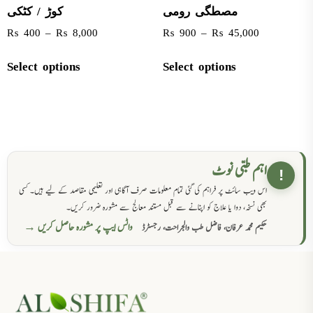
مصطگی رومی
کوڑ / کٹکی
₨
400
–
₨
8,000
₨
900
–
₨
45,000
Select options
Select options
اہم طبی نوٹ
!
اس ویب سائٹ پر فراہم کی گئی تمام معلومات صرف آگاہی اور تعلیمی مقاصد کے لیے ہیں۔ کسی
بھی نسخہ، دوا یا علاج کو اپنانے سے قبل مستند معالج سے مشورہ ضرور کریں۔
واٹس ایپ پر مشورہ حاصل کریں →
حکیم محمد عرفان، فاضل طب والجراحت، رجسٹرڈ