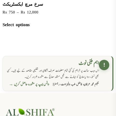
سرخ مرچ ایکسٹریکٹ
₨
750
–
₨
12,000
Select options
اہم طبی نوٹ
!
اس ویب سائٹ پر فراہم کی گئی تمام معلومات صرف آگاہی اور تعلیمی مقاصد کے لیے ہیں۔ کسی
بھی نسخہ، دوا یا علاج کو اپنانے سے قبل مستند معالج سے مشورہ ضرور کریں۔
واٹس ایپ پر مشورہ حاصل کریں →
حکیم محمد عرفان، فاضل طب والجراحت، رجسٹرڈ