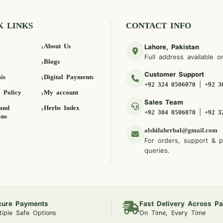
K LINKS
CONTACT INFO
About Us
Lahore, Pakistan
Full address available o
Blogs
Customer Support
is
Digital Payments
|
+92 324 0506070
+92 3
 Policy
My account
Sales Team
and
Herbs Index
|
+92 304 0506070
+92 3
ons
alshifaherbal@gmail.com
For orders, support & 
queries.
cure Payments
Fast Delivery Across Pa
tiple Safe Options
On Time, Every Time