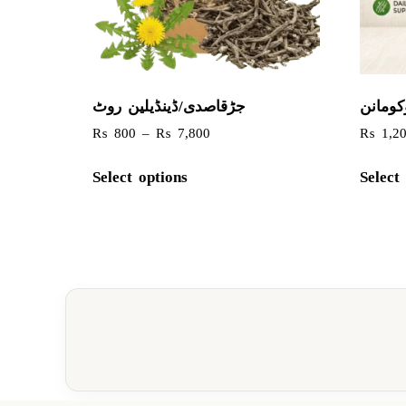
کومانن
جڑقاصدی/ڈینڈیلین روٹ
₨
800
–
₨
7,800
₨
1,2
Select options
Select