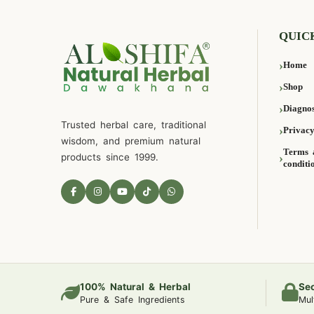
QUIC
Home
Shop
Diagnos
Trusted herbal care, traditional
Privacy
wisdom, and premium natural
Terms 
products since 1999.
conditi
100% Natural & Herbal
Se
Pure & Safe Ingredients
Mul