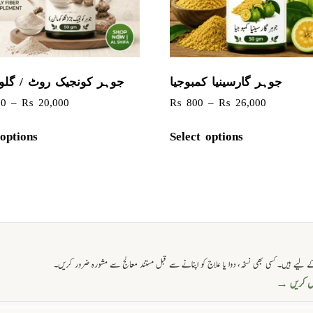
جوہر گارسینیا کمبوجیا
جوہر کونجیک روٹ / گلو
00
–
₨
20,000
₨
800
–
₨
26,000
 options
Select options
 لیے ہیں۔ کسی بھی نسخہ، دوا یا علاج کو اپنانے سے قبل مستند معالج سے مشورہ ضرور کریں۔
حاصل کریں