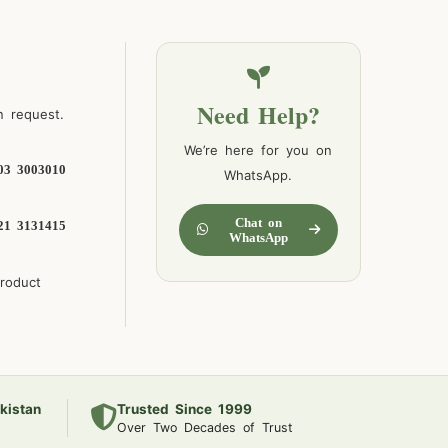
Need Help?
n request.
We’re here for you on
03 3003010
WhatsApp.
Chat on
21 3131415
WhatsApp
product
kistan
Trusted Since 1999
Over Two Decades of Trust