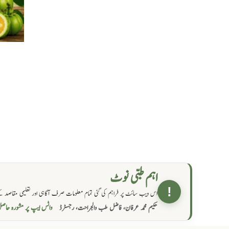
اہم طبی نوٹ
!
اس ویب سائٹ پر فراہم کی گئی تمام معلومات صرف آگاہی اور تعلیمی مقاصد کے
واٹس ایپ پر مشورہ  →
حکیم محمد عرفان، فاضل طب والجراحت، رجسٹرڈ