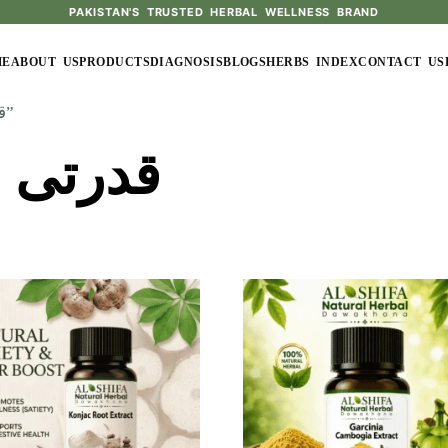
PAKISTAN'S TRUSTED HERBAL WELLNESS BRAND
ME
ABOUT US
PRODUCTS
DIAGNOSIS
BLOGS
HERBS INDEX
CONTACT US
/ Products tagged “قدرتی ہربل سپلیمنٹ”
قدرتی 