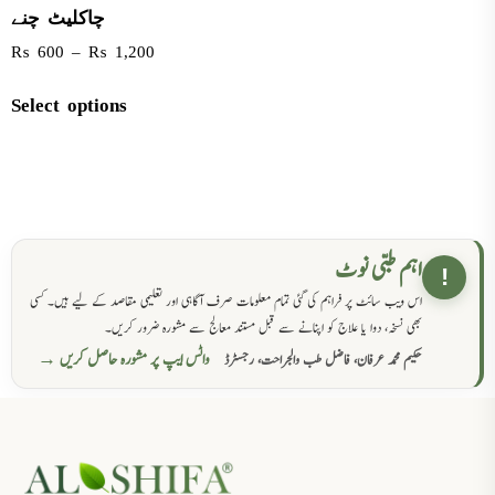
چاکلیٹ چنے
₨
600
–
₨
1,200
Select options
اہم طبی نوٹ
!
اس ویب سائٹ پر فراہم کی گئی تمام معلومات صرف آگاہی اور تعلیمی مقاصد کے لیے ہیں۔ کسی
بھی نسخہ، دوا یا علاج کو اپنانے سے قبل مستند معالج سے مشورہ ضرور کریں۔
واٹس ایپ پر مشورہ حاصل کریں →
حکیم محمد عرفان، فاضل طب والجراحت، رجسٹرڈ