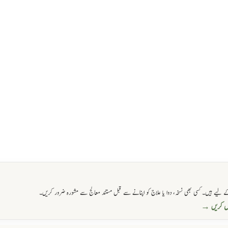
 لیے ہیں۔ کسی بھی نسخہ، دوا یا علاج کو اپنانے سے قبل مستند معالج سے مشورہ ضرور کریں۔
حاصل کریں