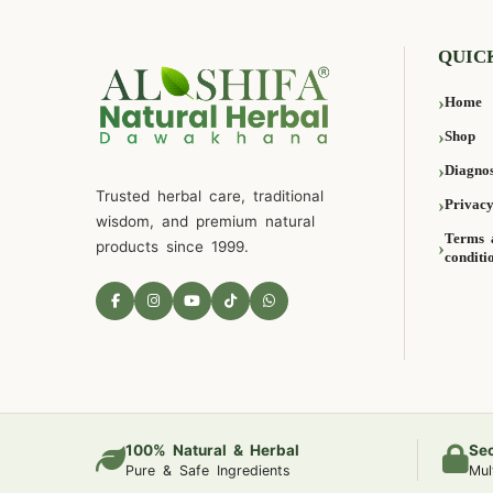
QUIC
Home
Shop
Diagnos
Trusted herbal care, traditional
Privacy
wisdom, and premium natural
Terms 
products since 1999.
conditi
100% Natural & Herbal
Se
Pure & Safe Ingredients
Mul