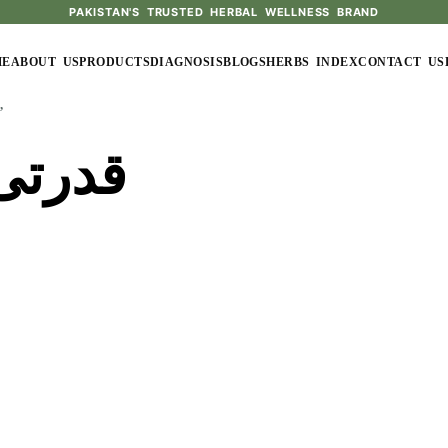
PAKISTAN'S TRUSTED HERBAL WELLNESS BRAND
ME
ABOUT US
PRODUCTS
DIAGNOSIS
BLOGS
HERBS INDEX
CONTACT US
“قدرتی قوت مدافعت”
قدرتی