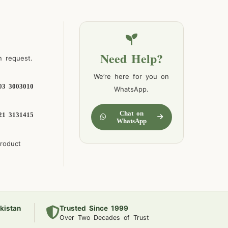
Need Help?
n request.
We’re here for you on
03 3003010
WhatsApp.
Chat on
21 3131415
WhatsApp
product
kistan
Trusted Since 1999
Over Two Decades of Trust