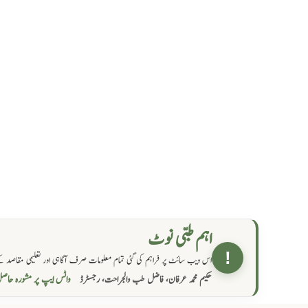
اہم طبی نوٹ
!
اس ویب سائٹ پر فراہم کی گئی تمام معلومات صرف آگاہی اور تعلیمی مقاصد کے
واٹس ایپ پر مشورہ  →
حکیم محمد عرفان، فاضل طب والجراحت، رجسٹرڈ