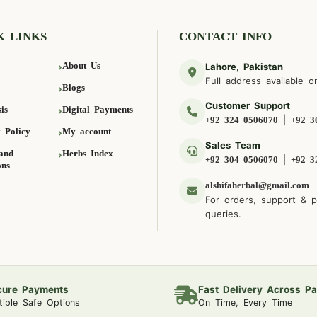
K LINKS
CONTACT INFO
About Us
Lahore, Pakistan
Full address available o
Blogs
Customer Support
is
Digital Payments
|
+92 324 0506070
+92 3
 Policy
My account
Sales Team
and
Herbs Index
|
+92 304 0506070
+92 3
ons
alshifaherbal@gmail.com
For orders, support & 
queries.
cure Payments
Fast Delivery Across Pa
tiple Safe Options
On Time, Every Time