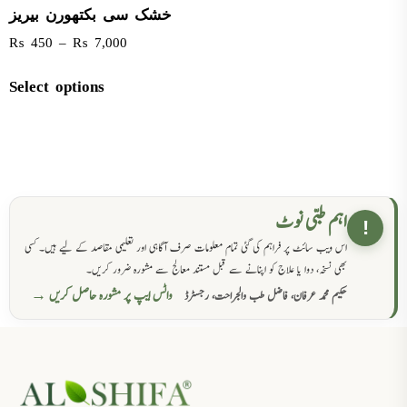
خشک سی بکتھورن بیریز
₨
450
–
₨
7,000
Select options
اہم طبی نوٹ
!
اس ویب سائٹ پر فراہم کی گئی تمام معلومات صرف آگاہی اور تعلیمی مقاصد کے لیے ہیں۔ کسی
بھی نسخہ، دوا یا علاج کو اپنانے سے قبل مستند معالج سے مشورہ ضرور کریں۔
واٹس ایپ پر مشورہ حاصل کریں →
حکیم محمد عرفان، فاضل طب والجراحت، رجسٹرڈ