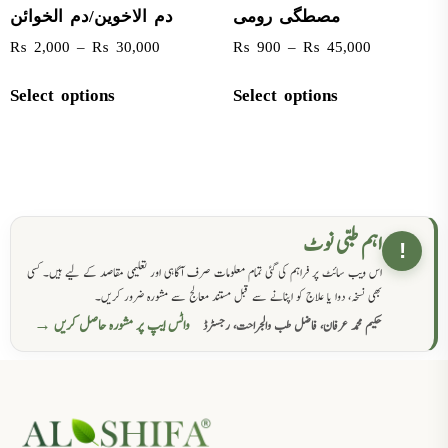
مصطگی رومی
دم الاخوین/دم الخوائن
₨
2,000
–
₨
30,000
₨
900
–
₨
45,000
Select options
Select options
اہم طبی نوٹ
!
اس ویب سائٹ پر فراہم کی گئی تمام معلومات صرف آگاہی اور تعلیمی مقاصد کے لیے ہیں۔ کسی
بھی نسخہ، دوا یا علاج کو اپنانے سے قبل مستند معالج سے مشورہ ضرور کریں۔
واٹس ایپ پر مشورہ حاصل کریں →
حکیم محمد عرفان، فاضل طب والجراحت، رجسٹرڈ