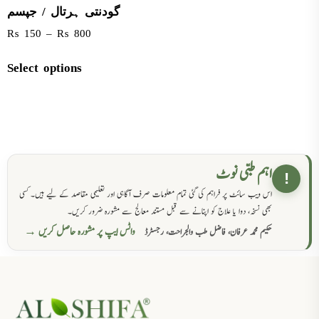
گودنتی ہرتال / جپسم
₨
150
–
₨
800
Select options
اہم طبی نوٹ
!
اس ویب سائٹ پر فراہم کی گئی تمام معلومات صرف آگاہی اور تعلیمی مقاصد کے لیے ہیں۔ کسی
بھی نسخہ، دوا یا علاج کو اپنانے سے قبل مستند معالج سے مشورہ ضرور کریں۔
واٹس ایپ پر مشورہ حاصل کریں →
حکیم محمد عرفان، فاضل طب والجراحت، رجسٹرڈ