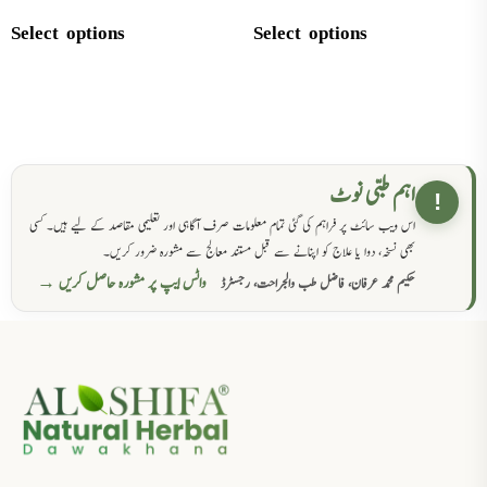
Select options
Select options
اہم طبی نوٹ
!
اس ویب سائٹ پر فراہم کی گئی تمام معلومات صرف آگاہی اور تعلیمی مقاصد کے لیے ہیں۔ کسی
بھی نسخہ، دوا یا علاج کو اپنانے سے قبل مستند معالج سے مشورہ ضرور کریں۔
واٹس ایپ پر مشورہ حاصل کریں →
حکیم محمد عرفان، فاضل طب والجراحت، رجسٹرڈ