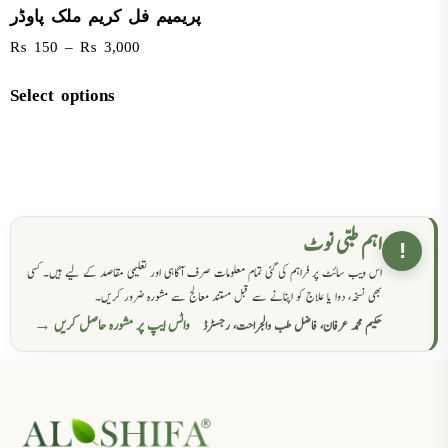
پریمیم فل کریم ملک پاوڈر
₨
150
–
₨
3,000
Select options
اہم طبی نوٹ
!
اس ویب سائٹ پر فراہم کی گئی تمام معلومات صرف آگاہی اور تعلیمی مقاصد کے لیے ہیں۔ کسی
بھی نسخہ، دوا یا علاج کو اپنانے سے قبل مستند معالج سے مشورہ ضرور کریں۔
واٹس ایپ پر مشورہ حاصل کریں →
حکیم محمد عرفان، فاضل طب والجراحت، رجسٹرڈ