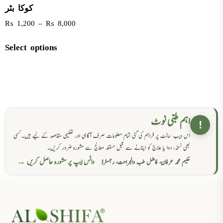
کوکا بٹر
₨
1,200
–
₨
8,000
Select options
اہم طبی نوٹ
!
اس ویب سائٹ پر فراہم کی گئی تمام معلومات صرف آگاہی اور تعلیمی مقاصد کے لیے ہیں۔ کسی
بھی نسخہ، دوا یا علاج کو اپنانے سے قبل مستند معالج سے مشورہ ضرور کریں۔
واٹس ایپ پر مشورہ حاصل کریں →
حکیم محمد عرفان، فاضل طب والجراحت، رجسٹرڈ