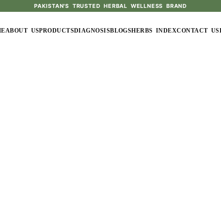
PAKISTAN'S TRUSTED HERBAL WELLNESS BRAND
ME
ABOUT US
PRODUCTS
DIAGNOSIS
BLOGS
HERBS INDEX
CONTACT US