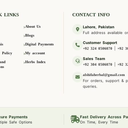
K LINKS
CONTACT INFO
About Us
Lahore, Pakistan
Full address available o
Blogs
Customer Support
is
Digital Payments
|
+92 324 0506070
+92 3
 Policy
My account
Sales Team
and
Herbs Index
|
+92 304 0506070
+92 3
ons
alshifaherbal@gmail.com
For orders, support & 
queries.
cure Payments
Fast Delivery Across Pa
tiple Safe Options
On Time, Every Time