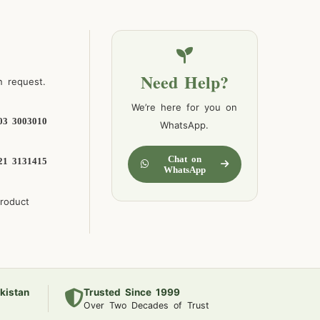
Need Help?
n request.
We’re here for you on
03 3003010
WhatsApp.
Chat on
21 3131415
WhatsApp
product
kistan
Trusted Since 1999
Over Two Decades of Trust