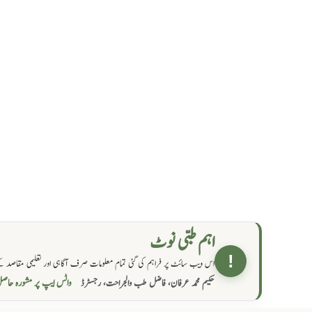
اہم طبی نوٹ
!
اس ویب سائٹ پر فراہم کی گئی تمام معلومات صرف آگاہی اور تعلیمی مقاصد کے
واٹس ایپ پر مشورہ  →
حکیم محمد عرفان، فاضل طب والجراحت، رجسٹرڈ