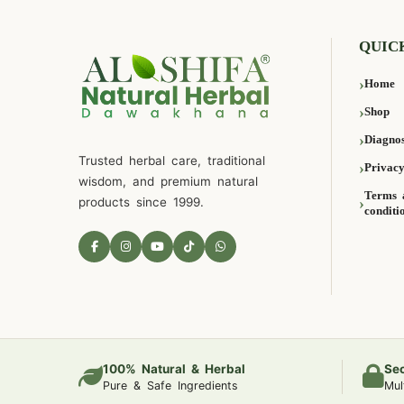
QUIC
Home
Shop
Diagnos
Trusted herbal care, traditional
Privacy
wisdom, and premium natural
Terms 
products since 1999.
conditi
100% Natural & Herbal
Se
Pure & Safe Ingredients
Mul