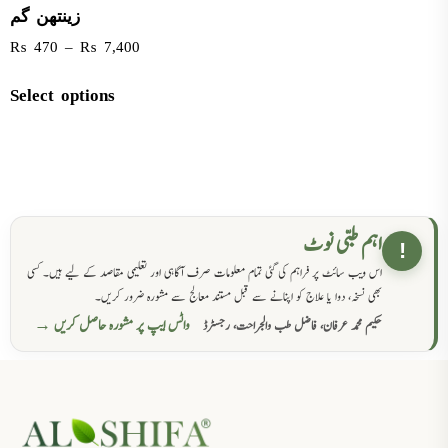
زینتھن گم
₨
470
–
₨
7,400
Select options
اہم طبی نوٹ
!
اس ویب سائٹ پر فراہم کی گئی تمام معلومات صرف آگاہی اور تعلیمی مقاصد کے لیے ہیں۔ کسی
بھی نسخہ، دوا یا علاج کو اپنانے سے قبل مستند معالج سے مشورہ ضرور کریں۔
واٹس ایپ پر مشورہ حاصل کریں →
حکیم محمد عرفان، فاضل طب والجراحت، رجسٹرڈ