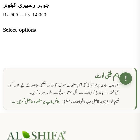
جوہر رسبیری کیٹونز
₨
900
–
₨
14,000
Select options
اہم طبی نوٹ
!
اس ویب سائٹ پر فراہم کی گئی تمام معلومات صرف آگاہی اور تعلیمی مقاصد کے لیے ہیں۔ کسی
بھی نسخہ، دوا یا علاج کو اپنانے سے قبل مستند معالج سے مشورہ ضرور کریں۔
واٹس ایپ پر مشورہ حاصل کریں →
حکیم محمد عرفان، فاضل طب والجراحت، رجسٹرڈ