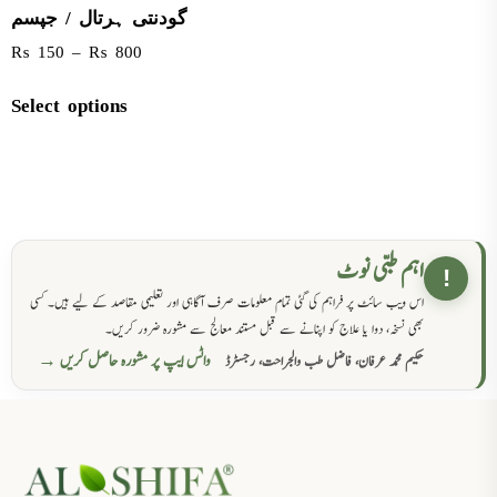
گودنتی ہرتال / جپسم
₨
150
–
₨
800
Select options
اہم طبی نوٹ
!
اس ویب سائٹ پر فراہم کی گئی تمام معلومات صرف آگاہی اور تعلیمی مقاصد کے لیے ہیں۔ کسی
بھی نسخہ، دوا یا علاج کو اپنانے سے قبل مستند معالج سے مشورہ ضرور کریں۔
واٹس ایپ پر مشورہ حاصل کریں →
حکیم محمد عرفان، فاضل طب والجراحت، رجسٹرڈ