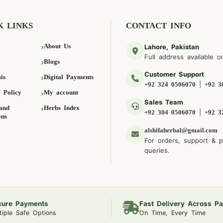
K LINKS
CONTACT INFO
About Us
Lahore, Pakistan
Full address available o
Blogs
Customer Support
is
Digital Payments
|
+92 324 0506070
+92 3
 Policy
My account
Sales Team
and
Herbs Index
|
+92 304 0506070
+92 3
ons
alshifaherbal@gmail.com
For orders, support & 
queries.
cure Payments
Fast Delivery Across Pa
tiple Safe Options
On Time, Every Time