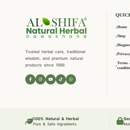
QUIC
Home
Shop
Diagnos
Trusted herbal care, traditional
Privacy
wisdom, and premium natural
Terms 
products since 1999.
conditi
100% Natural & Herbal
Se
Pure & Safe Ingredients
Mul