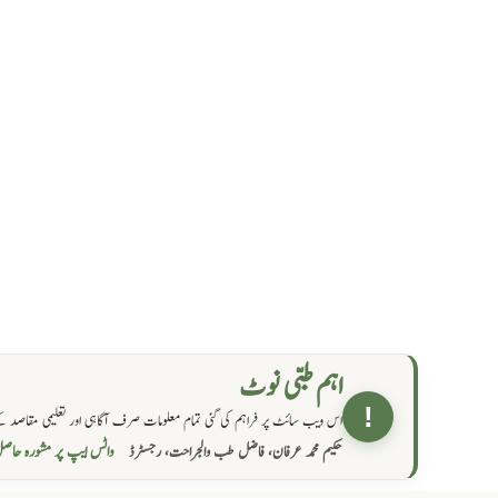
اہم طبی نوٹ
!
اس ویب سائٹ پر فراہم کی گئی تمام معلومات صرف آگاہی اور تعلیمی مقاصد کے
واٹس ایپ پر مشورہ  →
حکیم محمد عرفان، فاضل طب والجراحت، رجسٹرڈ