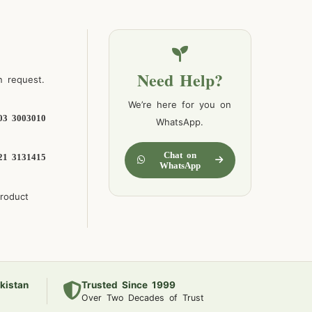
Need Help?
n request.
We’re here for you on
03 3003010
WhatsApp.
Chat on
21 3131415
WhatsApp
product
kistan
Trusted Since 1999
Over Two Decades of Trust