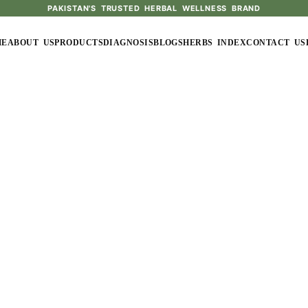
PAKISTAN'S TRUSTED HERBAL WELLNESS BRAND
ME
ABOUT US
PRODUCTS
DIAGNOSIS
BLOGS
HERBS INDEX
CONTACT US