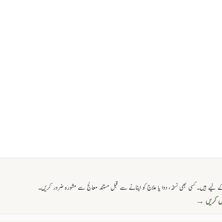
 لیے ہیں۔ کسی بھی نسخہ، دوا یا علاج کو اپنانے سے قبل مستند معالج سے مشورہ ضرور کریں۔
حاصل کریں