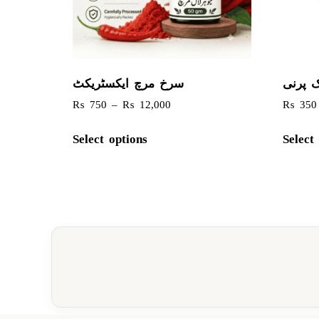
 پرنی
سرخ مرچ ایکسٹریکٹ
₨
750
–
₨
12,000
₨
350
Select options
Select