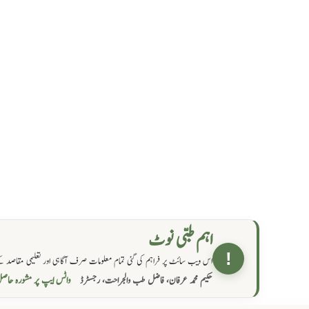
اہم طبی نوٹ
!
اس ویب سائٹ پر فراہم کی گئی تمام معلومات صرف آگاہی اور تعلیمی مقاصد کے
واٹس ایپ پر مشورہ  →
حکیم محمد عرفان، فاضل طب والجراحت، رجسٹرڈ