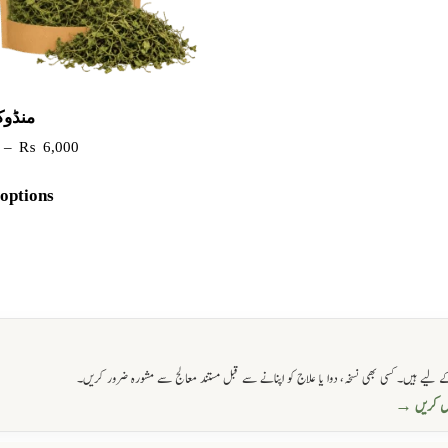
منڈوک
–
₨
6,000
 options
 لیے ہیں۔ کسی بھی نسخہ، دوا یا علاج کو اپنانے سے قبل مستند معالج سے مشورہ ضرور کریں۔
حاصل کریں