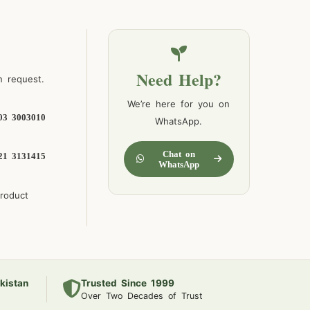
Need Help?
n request.
We’re here for you on
03 3003010
WhatsApp.
Chat on
21 3131415
WhatsApp
product
kistan
Trusted Since 1999
Over Two Decades of Trust