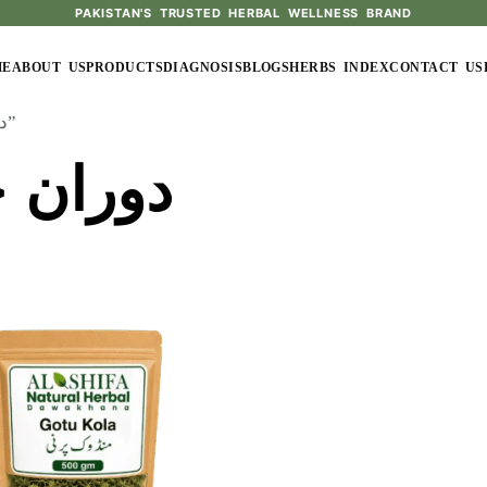
PAKISTAN'S TRUSTED HERBAL WELLNESS BRAND
ME
ABOUT US
PRODUCTS
DIAGNOSIS
BLOGS
HERBS INDEX
CONTACT US
/ Products tagged “دوران خون کی صحت”
دوران 