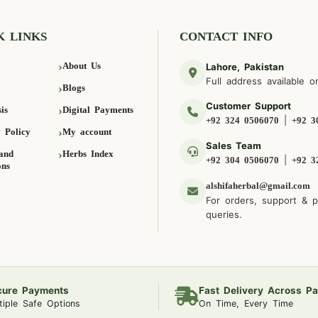
K LINKS
CONTACT INFO
About Us
Lahore, Pakistan
Full address available o
Blogs
Customer Support
is
Digital Payments
|
+92 324 0506070
+92 3
 Policy
My account
Sales Team
and
Herbs Index
|
+92 304 0506070
+92 3
ons
alshifaherbal@gmail.com
For orders, support & 
queries.
cure Payments
Fast Delivery Across Pa
tiple Safe Options
On Time, Every Time