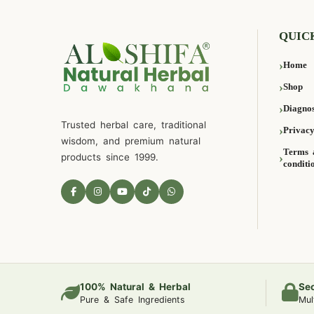
QUIC
Home
Shop
Diagnos
Trusted herbal care, traditional
Privacy
wisdom, and premium natural
Terms 
products since 1999.
conditi
100% Natural & Herbal
Se
Pure & Safe Ingredients
Mul