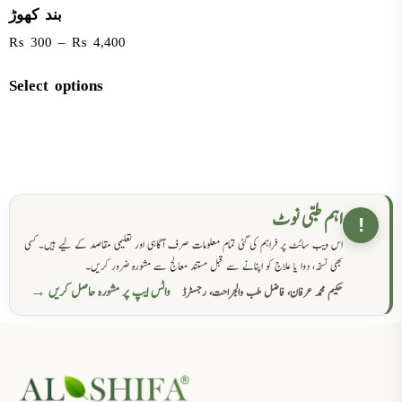
بند کھوڑ
₨
300
–
₨
4,400
Select options
اہم طبی نوٹ
!
اس ویب سائٹ پر فراہم کی گئی تمام معلومات صرف آگاہی اور تعلیمی مقاصد کے لیے ہیں۔ کسی
بھی نسخہ، دوا یا علاج کو اپنانے سے قبل مستند معالج سے مشورہ ضرور کریں۔
واٹس ایپ پر مشورہ حاصل کریں →
حکیم محمد عرفان، فاضل طب والجراحت، رجسٹرڈ