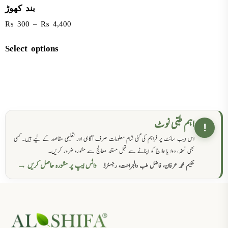
بند کھوڑ
₨
300
–
₨
4,400
Select options
اہم طبی نوٹ
!
اس ویب سائٹ پر فراہم کی گئی تمام معلومات صرف آگاہی اور تعلیمی مقاصد کے لیے ہیں۔ کسی
بھی نسخہ، دوا یا علاج کو اپنانے سے قبل مستند معالج سے مشورہ ضرور کریں۔
واٹس ایپ پر مشورہ حاصل کریں →
حکیم محمد عرفان، فاضل طب والجراحت، رجسٹرڈ