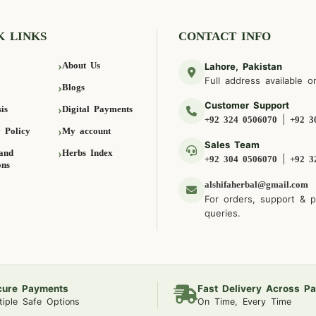
K LINKS
CONTACT INFO
About Us
Lahore, Pakistan
Full address available o
Blogs
Customer Support
is
Digital Payments
|
+92 324 0506070
+92 3
 Policy
My account
Sales Team
and
Herbs Index
|
+92 304 0506070
+92 3
ons
alshifaherbal@gmail.com
For orders, support & 
queries.
cure Payments
Fast Delivery Across Pa
tiple Safe Options
On Time, Every Time