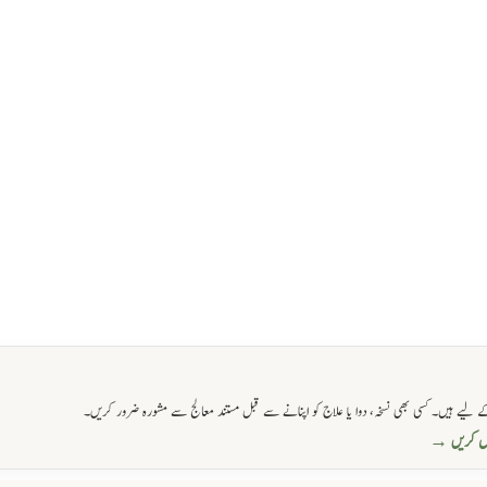
 لیے ہیں۔ کسی بھی نسخہ، دوا یا علاج کو اپنانے سے قبل مستند معالج سے مشورہ ضرور کریں۔
حاصل کریں