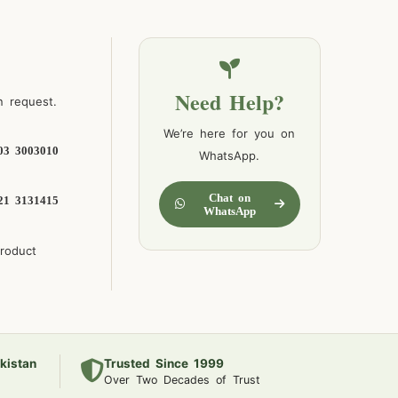
Need Help?
n request.
We’re here for you on
03 3003010
WhatsApp.
Chat on
21 3131415
WhatsApp
product
kistan
Trusted Since 1999
Over Two Decades of Trust