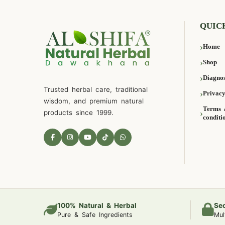
QUIC
Home
Shop
Diagnos
Trusted herbal care, traditional
Privacy
wisdom, and premium natural
Terms 
products since 1999.
conditi
100% Natural & Herbal
Se
Pure & Safe Ingredients
Mul