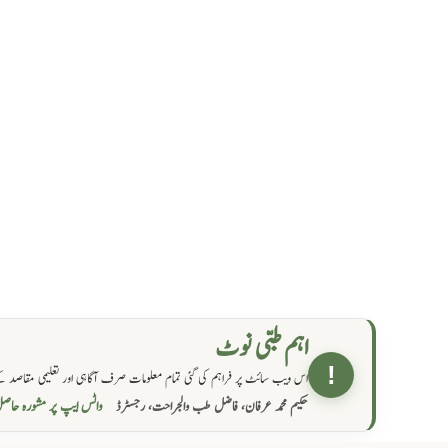
اہم طبی نوٹ
!
اس ویب سائٹ پر فراہم کی گئی تمام معلومات صرف آگاہی اور تعلیمی مقاصد کے
واٹس ایپ پر مشورہ  →
حکیم محمد عرفان، فاضل طب والجراحت، رجسٹرڈ