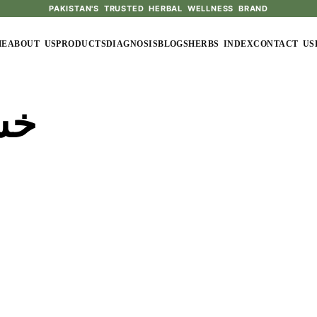
PAKISTAN'S TRUSTED HERBAL WELLNESS BRAND
ME
ABOUT US
PRODUCTS
DIAGNOSIS
BLOGS
HERBS INDEX
CONTACT US
خش