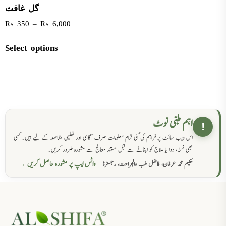
گل غافث
₨
350
–
₨
6,000
Select options
اہم طبی نوٹ
!
اس ویب سائٹ پر فراہم کی گئی تمام معلومات صرف آگاہی اور تعلیمی مقاصد کے لیے ہیں۔ کسی
بھی نسخہ، دوا یا علاج کو اپنانے سے قبل مستند معالج سے مشورہ ضرور کریں۔
واٹس ایپ پر مشورہ حاصل کریں →
حکیم محمد عرفان، فاضل طب والجراحت، رجسٹرڈ