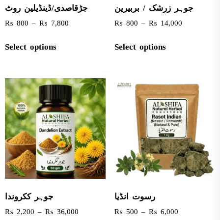
جوہر زرشک / بربیرین
جڑقاصدی/ڈینڈیلین روٹ
₨
800
–
₨
7,800
₨
800
–
₨
14,000
Select options
Select options
رسوت انڈیا
جوہر ککروندا
₨
2,200
–
₨
36,000
₨
500
–
₨
6,000