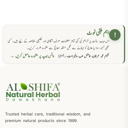
اہم طبی نوٹ
!
اس ویب سائٹ پر فراہم کی گئی تمام معلومات صرف آگاہی اور تعلیمی مقاصد کے لیے ہیں۔ کسی
بھی نسخہ، دوا یا علاج کو اپنانے سے قبل مستند معالج سے مشورہ ضرور کریں۔
واٹس ایپ پر مشورہ حاصل کریں →
حکیم محمد عرفان، فاضل طب والجراحت، رجسٹرڈ
Trusted herbal care, traditional wisdom, and
premium natural products since 1999.