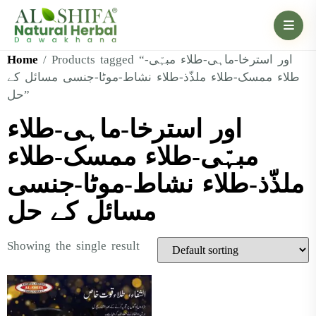
Home
/ Products tagged “اور استرخا-ماہی-طلاء مبہّی-
طلاء ممسک-طلاء ملذّذ-طلاء نشاط-موٹا-جنسی مسائل کے
حل”
اور استرخا-ماہی-طلاء
مبہّی-طلاء ممسک-طلاء
ملذّذ-طلاء نشاط-موٹا-جنسی
مسائل کے حل
Showing the single result