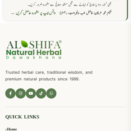
بھی نسخہ، دوا یا علاج کو اپنانے سے قبل مستند معالج سے مشورہ ضرور کریں۔
واٹس ایپ پر مشورہ حاصل کریں →
حکیم محمد عرفان، فاضل طب والجراحت، رجسٹرڈ
Trusted herbal care, traditional wisdom, and
premium natural products since 1999.
QUICK LINKS
Home