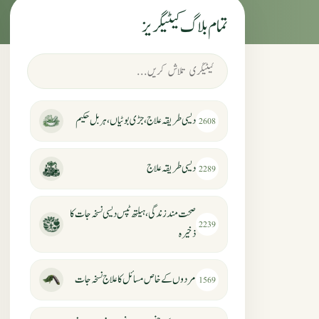
تمام بلاگ کیٹیگریز
دیسی طریقہ علاج، جڑی بوٹیاں، ہربل حکیم
2608
دیسی طریقہ علاج
2289
صحت مند زندگی، ہیلتھ ٹپس دیسی نسخہ جات کا
2239
ذخیرہ
مردوں کے خاص مسائل کا علاج نسخہ جات
1569