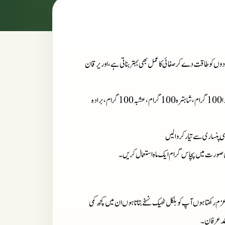
 گردوں کو طاقت دے کر صفائی کا عمل بھی بہتر بناتی ہے، اور یرقان
: سونف 100 گرام، جڑ سونف 100 گرام، کاسنی 100 گرام، مکوہ سالم پودا 100 گرام، شاہترہ 100 گرام، عشبہ 100 گرام، برادہ
سی پنساری سے تیار کروالیں
 صورت میں پچاس گرام ایک ماہ استعمال کریں۔
زم رکھتا ہوں آپ کو بلکل ٹھیک نسخے بتاتا ہوں ان میں کچھ کمی
حمد عرفان۔