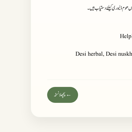
میں ھوم ڈلیوری کیلئے دستیاب ہیں ۔
Help
Desi herbal, Desi nuskha
← پچھلا نسخہ