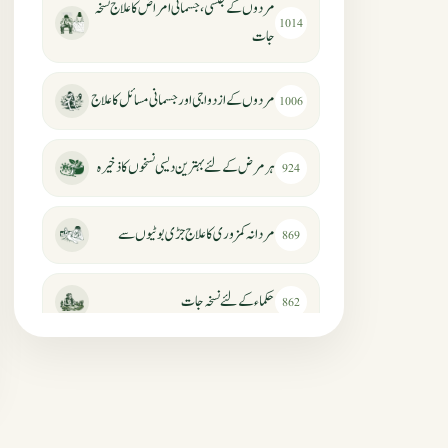
مردوں کے جنسی، جسمانی امراض کا علاج نسخہ
1014
جات
مردوں کے ازدواجی اور جسمانی مسائل کا علاج
1006
ہر مرض کے لئے بہترین دیسی نسخوں کا ذخیرہ
924
مردانہ کمزوری کا علاج جڑی بوٹیوں سے
869
حکماء کےلئے نسخہ جات
862
سرعت انزال کا علاج اور دیسی نسخہ جات
818
عضوخاص کے لئے طلاء جات کے زبردست
746