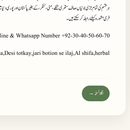
ہر قسم کی تمام جڑی بوٹیاں صاف ستھری تنکے، مٹی، کنکر، کے بغیر پاکستان اور پوری دنیا 
فری مشورہ کیلئے رابطہ کر سکتے ہیں۔
line & Whatsapp Number +92-30-40-50-60-70
,Desi totkay,jari botion se ilaj,Al shifa,herbal
اگلا نسخہ →