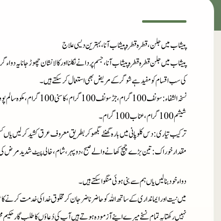
پیشاب میں جلن، قطرہ قطرہ پیشاب آنا، بہترین دیسی علاج
پیشاب میں جلن قطرہ قطرہ پیشاب آنا، جسم پر دانے نکلنا اور کالا نشان چھوڑ جانا یہ دواء
کی سب اقسام کو مفید ہے شوگر کے مریض بھی استعمال کر سکتے ہیں۔
نسخہ الشفاء
شیشم 100 گرام، عناب 100 گرام۔
ترکیب تیاری
: دس کلو پانی میں بارہ گھنٹے بگھو کر بطریق معروف عرق کشید کر لیں یاں ک
مقدار خوراک
: تین بڑے چمچ کھانے والے صبح، دوپہر، شام، خالی پیٹ شدید مرض کی
دواء خود بنا لیں یاں ہم سے بنی ہوئی منگوا سکتے ہیں۔
میں نیت اور ایمانداری کے ساتھ اللہ کو حاضر ناضر جان کر مخلوق خدا کی خدمت کرنے کا ع
نہیں رکھتا یہ تمام نسخے میرے اپنے آزمودہ ہوتے ہیں آپ کی دُعاؤں کا طلب گار حکیم م