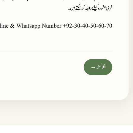
فری مشورہ کیلئے رابطہ کر سکتے ہیں۔
line & Whatsapp Number +92-30-40-50-60-70
اگلا نسخہ →