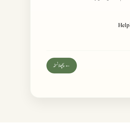
Help
← پچھلا نسخہ