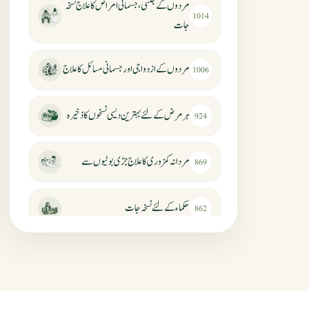
مردوں کے جنسی، جسمانی امراض کا علاج نسخہ
1014
جات
مردوں کے ازدواجی اور جسمانی مسائل کا علاج
1006
ہر مرض کے لئے بہترین دیسی نسخوں کا ذخیرہ
924
مردانہ کمزوری کا علاج جڑی بوٹیوں سے
869
حکماء کےلئے نسخہ جات
862
سرعت انزال کا علاج اور دیسی نسخہ جات
818
عضوخاص کے لئے طلاء جات کے زبردست
746