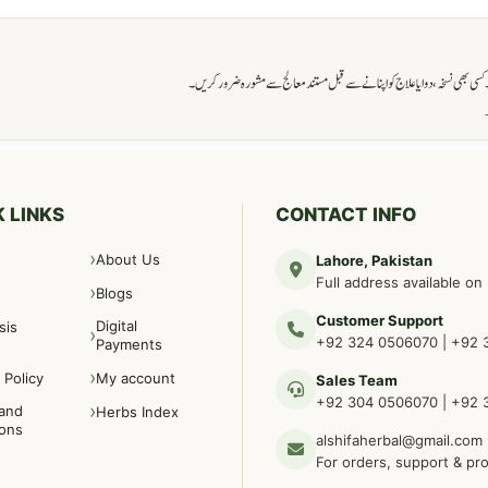
ی بھی نسخہ، دوا یا علاج کو اپنانے سے قبل مستند معالج سے مشورہ ضرور کریں۔
→
 LINKS
CONTACT INFO
About Us
Lahore, Pakistan
Full address available on
Blogs
Customer Support
Digital
sis
+92 324 0506070
|
+92 
Payments
 Policy
My account
Sales Team
+92 304 0506070
|
+92 
and
Herbs Index
ions
alshifaherbal@gmail.com
For orders, support & pr