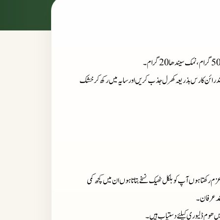
 کوٹ کر پتھر کے کونڈے میں ڈالیں اور اس میں 5 کلو پختہ اندرائن کا رس بذریعہ کھرل جذب کریں اور سایہ میں رکھ کر خشک
زم رکھتا ہوں آپ کو بلکل ٹھیک نسخے بتاتا ہوں ان میں کچھ کمی
حمد عرفان۔
میں ھوم ڈلیوری کیلئے دستیاب ہیں۔