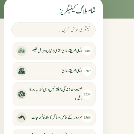
تمام بلاگ کیٹیگریز
دیسی طریقہ علاج، جڑی بوٹیاں، ہربل حکیم
2608
دیسی طریقہ علاج
2289
صحت مند زندگی، ہیلتھ ٹپس دیسی نسخہ جات کا
2239
ذخیرہ
مردوں کے خاص مسائل کا علاج نسخہ جات
1569