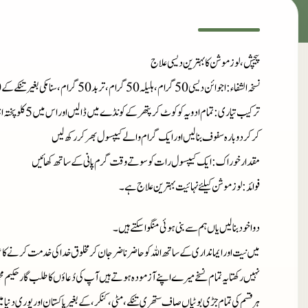
پیچش، لوز موشن کا بہترین دیسی علاج
نسخہ الشفاء
: اجوائن دیسی 50 گرام، ہلیلہ 50 گرام، تربد 50 گرام، سنا مکی بغیر تنکے کے 50 گرام، نمک سیندھا 20 گرام۔
ترکیب تیاری
: تمام ادویہ کو
کر کر دوبارہ سفوف بنا لیں اور ایک گرام والے کیپسول بھر کر رکھ لیں
مقدار خوراک
: ایک کیپسول رات کو سوتے وقت گرم پانی کے ساتھ کھائیں
فوائد
: لوز موشن کیلئے نہائیت بہترین علاج ہے۔
دوا خود بنا لیں یاں ہم سے بنی ہوئی منگوا سکتے ہیں۔
میں نیت اور ایمانداری کے ساتھ اللہ کو حاضر ناضر جان کر مخلوق خدا کی خدمت کرنے کا ع
نہیں رکھتا یہ تمام نسخے میرے اپنے آزمودہ ہوتے ہیں آپ کی دُعاؤں کا طلب گار حکیم م
ہر قسم کی تمام جڑی بوٹیاں صاف ستھری تنکے، مٹی، کنکر، کے بغیر پاکستان اور پوری دنیا 