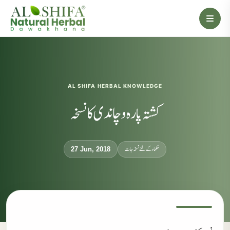
AL SHIFA HERBAL KNOWLEDGE
کشتہ پارہ و چاندی کا نسخہ
حکماء کےلئے نسخہ جات
27 Jun, 2018