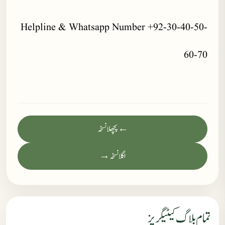
Helpline & Whatsapp Number +92-30-40-50-
60-70
← پچھلا نسخہ
اگلا نسخہ →
تمام بلاگ کیٹیگریز