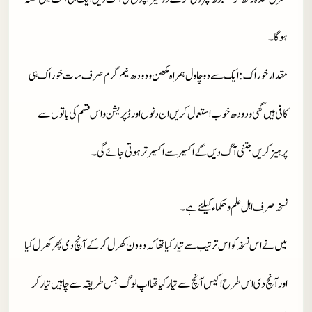
ہو گا۔
مقدار خوراک
: ایک سے دو چاول ہمراہ مکھن و دودھ نیم گرم صرف سات خوراک ہی
کافی ہیں گھی و دودھ خوب استعمال کریں ان دنوں اور ڈپریشن و اس قسم کی باتوں سے
پرہیز کریں جتنی آگ دیں گے اکسیر سے اکسیر تر ہوتی جائے گی۔
نسخہ صرف اہل علم و حکماء کیلئے ہے۔
میں نے اس نسخہ کو اس ترتیب سے تیار کیا تھا کہ دو دن کھرل کر کے آنچ دی پھر کھرل کیا
اور آنچ دی اس طرح اکیس آنچ سے تیار کیا تھا اپ لوگ جس طریقہ سے چاہیں تیار کر