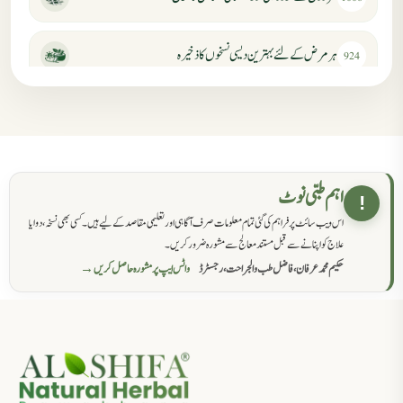
ہر مرض کے لئے بہترین دیسی نسخوں کا ذخیرہ
924
مردانہ کمزوری کا علاج جڑی بوٹیوں سے
869
حکماء کےلئے نسخہ جات
862
اہم طبی نوٹ
!
اس ویب سائٹ پر فراہم کی گئی تمام معلومات صرف آگاہی اور تعلیمی مقاصد کے لیے ہیں۔ کسی بھی نسخہ، دوا یا
سرعت انزال کا علاج اور دیسی نسخہ جات
818
علاج کو اپنانے سے قبل مستند معالج سے مشورہ ضرور کریں۔
حکیم محمد عرفان، فاضل طب والجراحت، رجسٹرڈ
واٹس ایپ پر مشورہ حاصل کریں →
عضوخاص کے لئے طلاء جات کے زبردست نسخے
746
جریان، احتلام کےلئے جڑی بوٹیوں کیساتھ دیسی علاج
719