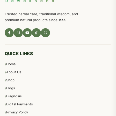
ذکاوت حس کے علاج کےلئے مختلف دیسی نسخہ جات
636
Trusted herbal care, traditional wisdom, and
امراضِ معدہ کا علاج دیسی نسخہ جات
557
premium natural products since 1999.
مادہ تولید، منی کا جڑی بوٹیوں کیساتھ علاج
539
معدہ اور آنتوں کے امراض کا علاج مختلف دیسی نسخہ جات
496
QUICK LINKS
Home
پیٹ، معدہ اور آنتوں کے امراض نسخہ جات
492
About Us
Shop
مشت زنی، ہاتھ رسی، ماسٹر بیشن کا علاج اور نسخہ جات
364
Blogs
Diagnosis
اعصاب اور پٹھوں کے امراض کےلئے دیسی نسخہ جات
350
Digital Payments
Privacy Policy