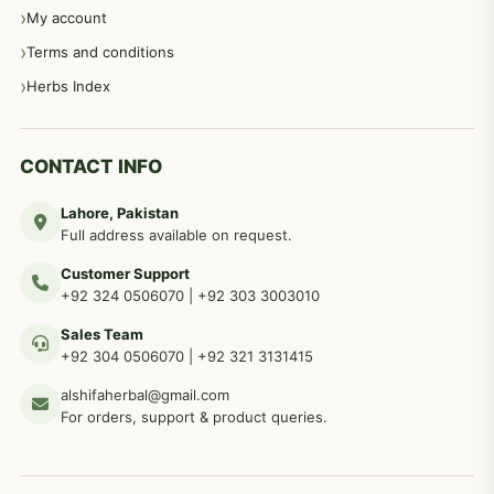
عورتوں کے امراض کےلئے مختلف دیسی نسخہ جات
334
My account
Terms and conditions
مردانہ طاقت مردانہ ٹائمنگ مردانہ کمزوری کے لیے نسخہ جات
281
Herbs Index
دماغی امراض کےلئے مختلف دیسی نسخہ جات
277
CONTACT INFO
Lahore, Pakistan
مردوں کے خاص امراض کے بے شمار دیسی نسخے
267
Full address available on request.
Customer Support
عضو خاص کےلئے طلاء، مالش دیسی علاج
+92 324 0506070
|
+92 303 3003010
263
Sales Team
+92 304 0506070
|
+92 321 3131415
جلد کے امراض کےلئے مختلف دیسی نسخہ جات
238
alshifaherbal@gmail.com
For orders, support & product queries.
جگر کے امراض کےلئے مختلف دیسی نسخہ جات
236