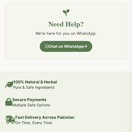
خون کے امراض کےلئے مختلف دیسی نسخہ جات
226
Need Help?
کمر درد کا جڑی بو ٹیوں سے علاج اور نسخہ جات
198
We’re here for you on WhatsApp.
جسمانی کمزوری کا علاج اور نسخہ جات
193
Chat on WhatsApp
دردیں تمام جسمانی دردوں کا دیسی علاج
190
عضو خاص کےلئے طلاء-تیل-آئل-روغن-دیسی نسخہ جات اور علاج
100% Natural & Herbal
188
Pure & Safe Ingredients
Secure Payments
جوڑوں کے امراض کےلئے مختلف دیسی نسخہ جات
186
Multiple Safe Options
Fast Delivery Across Pakistan
جریان و احتلام کےلئے دیسی نسخہ جات
182
On Time, Every Time