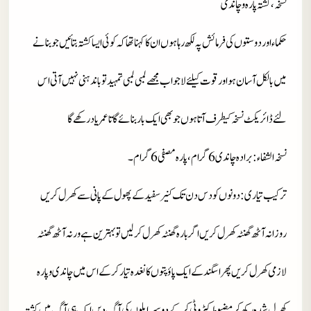
نسخہ، کشتہ پارہ و چاندی
حکماء اور دوستوں کی فرمائش پہ لکھ رہا ہوں ان کا کہنا تھا کہ کوئی ایسا کشتہ بتائیں جو بنانے
میں بالکل آسان ہو اور قوت کیلئے لاجواب مجھے لمبی لمبی تمہید تو باندہنی نہیں آتی اس
لئے ڈائریکٹ نسخہ کیطرف آتا ہوں جو بھی ایک بار بنائے گا تا عمر یاد رکھے گا
نسخہ الشفاء
: برادہ چاندی 6 گرام، پارہ مصفی 6 گرام۔
ترکیب تیاری : دونوں کو دس دن تک کنیر سفید کے پھول کے پانی سے کھرل کریں
روزانہ آٹھ گھنٹہ کھرل کریں اگر بارہ گھنٹہ کھرل کر لیں تو بہترین ہے ورنہ آٹھ گھنٹہ
لازمی کھرل کریں پھر اسگند کے ایک پاؤ پتوں کا نغدہ تیار کر کے اس میں چاندی و پارہ
کھرل شدہ رکھ کر مضبوط کپڑوٹی کر کے دو سیر اپلوں کی آگ دیں ایک ہی آگ میں کشتہ