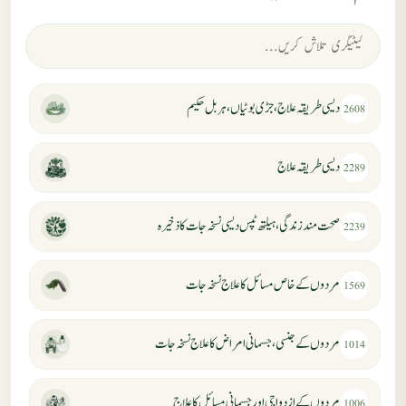
دیسی طریقہ علاج، جڑی بوٹیاں، ہربل حکیم
2608
دیسی طریقہ علاج
2289
صحت مند زندگی، ہیلتھ ٹپس دیسی نسخہ جات کا ذخیرہ
2239
مردوں کے خاص مسائل کا علاج نسخہ جات
1569
مردوں کے جنسی، جسمانی امراض کا علاج نسخہ جات
1014
مردوں کے ازدواجی اور جسمانی مسائل کا علاج
1006