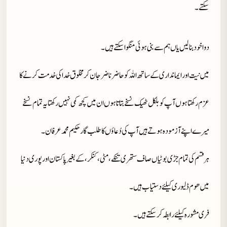
سکتے۔
دوا خود بنا لیں یاں ہم سے بنی ہوئی منگوا سکتے ہیں۔
میں نیت اور ایمانداری کے ساتھ اللہ کو حاضر ناضر جان کر مخلوق خدا کی خدمت کرنے کا
عزم رکھتا ہوں آپ کو بلکل ٹھیک نسخے بتاتا ہوں ان میں کچھ کمی نہیں رکھتا یہ تمام نسخے
میرے اپنے آزمودہ ہوتے ہیں آپ کی دُعاؤں کا طلب گار حکیم محمد عرفان۔
ہر قسم کی تمام جڑی بوٹیاں صاف ستھری تنکے، مٹی، کنکر، کے بغیر پاکستان اور پوری دنیا
میں ھوم ڈلیوری کیلئے دستیاب ہیں۔
فری مشورہ کیلئے رابطہ کر سکتے ہیں۔