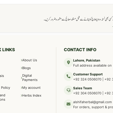
ی بھی نسخہ، دوا یا علاج کو اپنانے سے قبل مستند معالج سے مشورہ ضرور کریں۔
→
 LINKS
CONTACT INFO
About Us
Lahore, Pakistan
Full address available on
Blogs
Customer Support
Digital
sis
+92 324 0506070
|
+92 
Payments
 Policy
My account
Sales Team
+92 304 0506070
|
+92 
and
Herbs Index
ions
alshifaherbal@gmail.com
For orders, support & pr