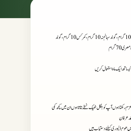
: گوند کیکر 10 گرام، گوند کتیرا 10 گرام، تالمکھانہ 10 گرام، شقاقل مصری 10 گرام، گوند سہانجنہ 10 گرام، کمرکس 10 گرام، گوند
کیساتھ ایک ماہ استعمال کریں
زم رکھتا ہوں آپ کو بلکل ٹھیک نسخے بتاتا ہوں ان میں کچھ کمی
مد عرفان
میں ھوم ڈلیوری کیلئے دستیاب ہیں