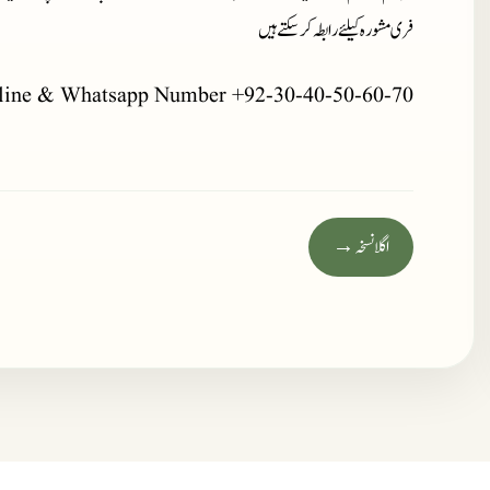
فری مشورہ کیلئے رابطہ کر سکتے ہیں
line & Whatsapp Number +92-30-40-50-60-70
اگلا نسخہ →