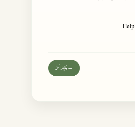
Help
← پچھلا نسخہ