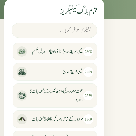
تمام بلاگ کیٹیگریز
دیسی طریقہ علاج، جڑی بوٹیاں، ہربل حکیم
2608
دیسی طریقہ علاج
2289
صحت مند زندگی، ہیلتھ ٹپس دیسی نسخہ جات کا
2239
ذخیرہ
مردوں کے خاص مسائل کا علاج نسخہ جات
1569