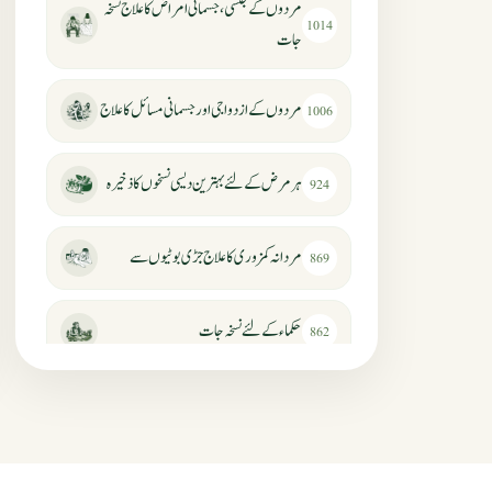
مردوں کے جنسی، جسمانی امراض کا علاج نسخہ
1014
جات
مردوں کے ازدواجی اور جسمانی مسائل کا علاج
1006
ہر مرض کے لئے بہترین دیسی نسخوں کا ذخیرہ
924
مردانہ کمزوری کا علاج جڑی بوٹیوں سے
869
حکماء کےلئے نسخہ جات
862
سرعت انزال کا علاج اور دیسی نسخہ جات
818
عضوخاص کے لئے طلاء جات کے زبردست
746