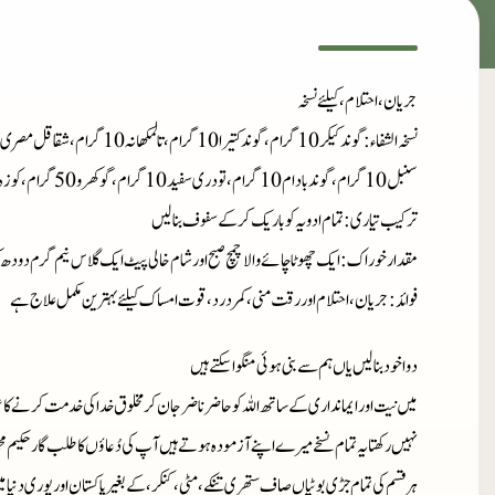
جریان، احتلام، کیلئے نسخہ
نسخہ الشفاء
سنبل 10 گرام، گوند بادام 10 گرام، تودری سفید 10 گرام، گوکھرو 50 گرام، کوزہ مصری 70 گرام
ترکیب تیاری
: تمام ادویہ کو باریک کر کے سفوف بنا لیں
مقدار خوراک
: ایک چھوٹا چائے والا چمچ صبح اور شام خالی پیٹ ایک گلاس نیم گرم دودھ 
فوائد
: جریان، احتلام اور رقت منی، کمر درد، قوت امساک کیلئے بہترین مکمل علاج ہے
دوا خود بنا لیں یاں ہم سے بنی ہوئی منگوا سکتے ہیں
میں نیت اور ایمانداری کے ساتھ اللہ کو حاضر ناضر جان کر مخلوق خدا کی خدمت کرنے کا ع
نہیں رکھتا یہ تمام نسخے میرے اپنے آزمودہ ہوتے ہیں آپ کی دُعاؤں کا طلب گار حکیم مح
ہر قسم کی تمام جڑی بوٹیاں صاف ستھری تنکے، مٹی، کنکر، کے بغیر پاکستان اور پوری دنیا 