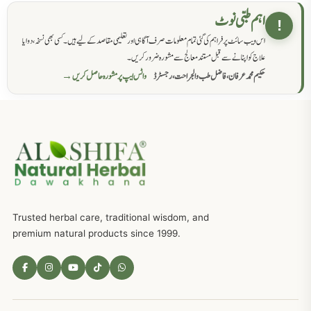
حکماء کےلئے نسخہ جات
862
اہم طبی نوٹ
!
اس ویب سائٹ پر فراہم کی گئی تمام معلومات صرف آگاہی اور تعلیمی مقاصد کے لیے ہیں۔ کسی بھی نسخہ، دوا یا
سرعت انزال کا علاج اور دیسی نسخہ جات
818
علاج کو اپنانے سے قبل مستند معالج سے مشورہ ضرور کریں۔
حکیم محمد عرفان، فاضل طب والجراحت، رجسٹرڈ
واٹس ایپ پر مشورہ حاصل کریں →
عضوخاص کے لئے طلاء جات کے زبردست نسخے
746
جریان، احتلام کےلئے جڑی بوٹیوں کیساتھ دیسی علاج
719
ذکاوت حس کے علاج کےلئے مختلف دیسی نسخہ جات
636
Trusted herbal care, traditional wisdom, and
امراضِ معدہ کا علاج دیسی نسخہ جات
557
premium natural products since 1999.
مادہ تولید، منی کا جڑی بوٹیوں کیساتھ علاج
539