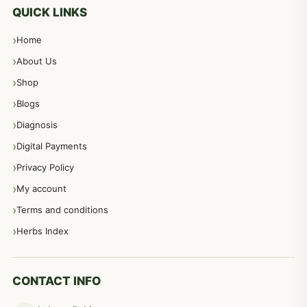
معدہ اور آنتوں کے امراض کا علاج مختلف دیسی نسخہ جات
496
QUICK LINKS
Home
پیٹ، معدہ اور آنتوں کے امراض نسخہ جات
492
About Us
Shop
مشت زنی، ہاتھ رسی، ماسٹر بیشن کا علاج اور نسخہ جات
364
Blogs
Diagnosis
اعصاب اور پٹھوں کے امراض کےلئے دیسی نسخہ جات
350
Digital Payments
Privacy Policy
عورتوں کے امراض کےلئے مختلف دیسی نسخہ جات
334
My account
Terms and conditions
مردانہ طاقت مردانہ ٹائمنگ مردانہ کمزوری کے لیے نسخہ جات
281
Herbs Index
دماغی امراض کےلئے مختلف دیسی نسخہ جات
277
CONTACT INFO