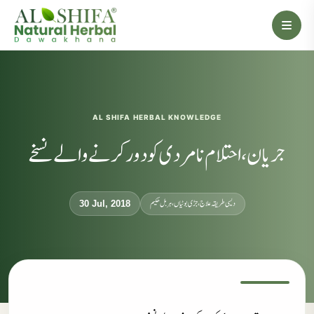
AL SHIFA HERBAL KNOWLEDGE
جریان، احتلام نامردی کو دور کرنے والے نسخے
دیسی طریقہ علاج، جڑی بوٹیاں، ہربل حکیم
30 Jul, 2018