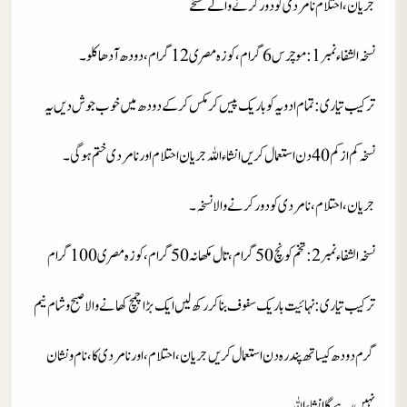
جریان، احتلام نامردی کو دور کرنے والے نسخے
نسخہ الشفاء نمبر 1
: موچرس 6 گرام، کوزہ مصری 12 گرام، دودھ آدھا کلو۔
ترکیب تیاری
: تمام ادویہ کو باریک پیس کر مکس کر کے دودھ میں خوب جوش دیں یہ
نسخہ کم از کم 40 دن استعمال کریں انشاءاللہ جریان احتلام اور نامردی ختم ہو گی۔
جریان، احتلام، نامردی کو دور کرنے والا نسخہ۔
نسخہ الشفاء نمبر 2
: تخم کونچ 50 گرام، تال مکھانہ 50 گرام، کوزہ مصری 100 گرام
ترکیب تیاری
: نہائیت باریک سفوف بنا کر رکھ لیں ایک بڑا چمچ کھانے والا صبح و شام نیم
گرم دودھ کیساتھ پندرہ دن استعمال کریں جریان، احتلام، اور نامردی کا، نام و نشان
نہیں رہے گا انشاءاللہ۔