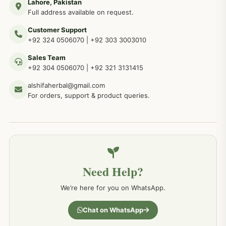
Lahore, Pakistan
مردوں کے خاص امراض کے بے شمار دیسی نسخے
267
Full address available on request.
Customer Support
عضو خاص کےلئے طلاء، مالش دیسی علاج
+92 324 0506070
|
+92 303 3003010
263
Sales Team
+92 304 0506070
|
+92 321 3131415
جلد کے امراض کےلئے مختلف دیسی نسخہ جات
238
alshifaherbal@gmail.com
For orders, support & product queries.
جگر کے امراض کےلئے مختلف دیسی نسخہ جات
236
خون کے امراض کےلئے مختلف دیسی نسخہ جات
226
Need Help?
کمر درد کا جڑی بو ٹیوں سے علاج اور نسخہ جات
198
We’re here for you on WhatsApp.
جسمانی کمزوری کا علاج اور نسخہ جات
193
Chat on WhatsApp