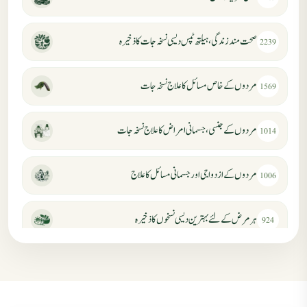
صحت مند زندگی، ہیلتھ ٹپس دیسی نسخہ جات کا ذخیرہ
2239
مردوں کے خاص مسائل کا علاج نسخہ جات
1569
مردوں کے جنسی، جسمانی امراض کا علاج نسخہ جات
1014
مردوں کے ازدواجی اور جسمانی مسائل کا علاج
1006
ہر مرض کے لئے بہترین دیسی نسخوں کا ذخیرہ
924
مردانہ کمزوری کا علاج جڑی بوٹیوں سے
869