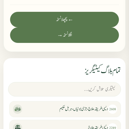
← پچھلا نسخہ
اگلا نسخہ →
تمام بلاگ کیٹیگریز
دیسی طریقہ علاج، جڑی بوٹیاں، ہربل حکیم
2608
دیسی طریقہ علاج
2289