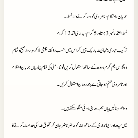
جریان، احتلام، نامردی کو دور کرنے والا نسخہ۔
نسخہ الشفاء نمبر 3
: ستاور 5 گرام، بداری قند 12 گرام
ترکیب تیاری
: نہائیت باریک پیس کر اس میں حسب ذائقہ چینی ملا کر ہر روز صبح و شام
دو گلاس نیم گرم دودھ کے ساتھ استعمال کریں فوائد ، منی کی تمام بیماریاں جریان احتلام
اور نامردی ختم ہو جاتی ہے پندرہ دن استعمال کریں۔
دوا خود بنا لیں یاں ہم سے بنی ہوئی منگوا سکتے ہیں۔
میں نیت اور ایمانداری کے ساتھ اللہ کو حاضر ناضر جان کر مخلوق خدا کی خدمت کرنے کا