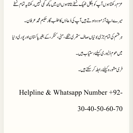
عزم رکھتا ہوں آپ کو بلکل ٹھیک نسخے بتاتا ہوں ان میں کچھ کمی نہیں رکھتا یہ تمام نسخے
میرے اپنے آزمودہ ہوتے ہیں آپ کی دُعاؤں کا طلب گار حکیم محمد عرفان۔
ہر قسم کی تمام جڑی بوٹیاں صاف ستھری تنکے، مٹی، کنکر، کے بغیر پاکستان اور پوری دنیا
میں ھوم ڈلیوری کیلئے دستیاب ہیں۔
فری مشورہ کیلئے رابطہ کر سکتے ہیں۔
Helpline & Whatsapp Number +92-
30-40-50-60-70