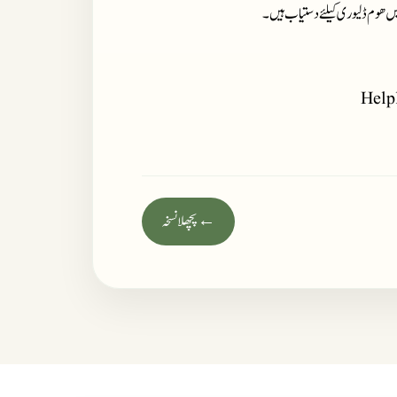
میں ھوم ڈلیوری کیلئے دستیاب ہیں۔
Help
← پچھلا نسخہ