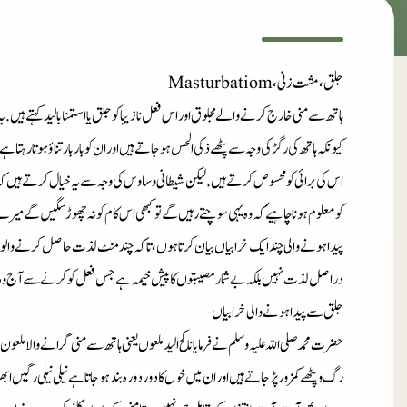
جلق، مشت زنی، Masturbatiom
ہاتھ سے منی خارج کرنے والے مجلوق اوراس فعل نازیبا کو جلق یا استمنابالید کہتے ہیں. 
کیونکہ ہاتھ کی رگڑ کی وجہ سے پٹھے ذکی الحس ہوجاتے ہیں اور ان کو باربار تناؤ ہوتا ر
اس کی برائی کو محسوص کرتے ہیں. لیکن شیطانی وساوس کی وجہ سے یہ خیال کرتے ہیں کہ 
کومعلوم ہونا چاہیۓ کہ وہ یہی سوچتے رہیں گے تو کبھی اس کام کو نہ چھوڑ سگیں گے می
پیدا ہونے والی چند ایک خرابیاں بیان کرتا ہوں، تاکہ چند منٹ لذت حاصل کرنے وال
دراصل لذت نہیں بلکہ بے شمارمصیبتوں کا پیش خیمہ ہے جس فعل کو کرنے سے آج وہ 
جلق سے پیدا ہونے والی خرابیاں
حضرت محمد صلی اللہ علیہ وسلم نے فرمایا ناکح الید ملعوں یعنی ہاتھ سے منی گرانے والا م
رگ وپٹھے کمزور پڑجاتے ہیں اوران میں خوں کا دور دورہ بندہوجاتا ہے نیلی نیلی رگیں ابھر