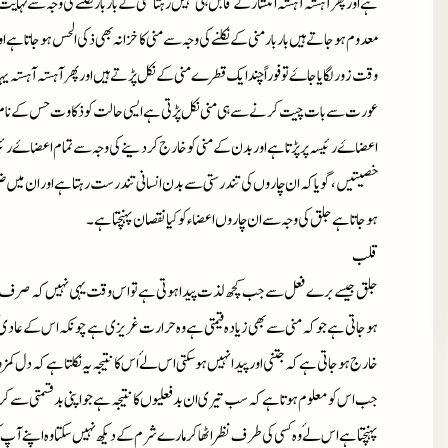
ہے اور پھر آہستہ آہستہ انتشار کے قابل ہی نہیں رہتا منی کے بار بار نکلنے کی وجہ سے 
معدوم ہوجاتے ہیں باربار منی کے نکلنے کی وجہ سے منی کا خزانہ بھی ذکی الحس ہوجاتا ہے
وقت زور لگایا جاۓ تو فوراً چند ایک قطرے منی کے نکل پڑتے ہیں اور پھر آہستہ آہستہ یہ
عورت سےبات چیت کرنے سے ہی منی نکل پڑتی ہے ایسی حالت کو ذکاوت حس کے نام سے
اعضاۓ رئیسہ پر پڑتا ہے اور بدن کے منی کو خارج کردینے کی وجہ سے تمام اعضاۓ رئی
خصیتیں، گویا کہ ان چاروں کی تندرستی سے بدن انسانی تندرست رہتا ہے اور ان میں ضع
ہوجاتا ہے جلق کی وجہ سے ان چاروں اعضاء کو کیا نقصان پہنچتا ہے۔
قلب
جلق جیسے برے فعل سے جب کچھ لذت پیدا ہوتی ہے تو اس وقت یہی نہیں کہ صرف منی 
ہوجاتی ہے جو کہ منی سے بھی زیادہ قیمتی ہے وہ حرارت غریزی ہے چونکہ اس کے عادی ک
خارج ہوجاتی ہے کہ جتنی اور پیدا نہیں ہوسکتی اس لۓ اس کا نتیجہ یہ نکلتا ہے کہ دل کمزو
جب اس کو معلوم ہوتا ہے کہ سب تیری ان بدفعلیوں کا نتیجہ ہے جو اپنی بد قسمتی سے کر
پہنچتا ہے اس لۓ وہ کسی کی طرف نظر اٹھا کر مارے شرم کے دیکھ نہیں سکتا وہ اپنے آپ کو 