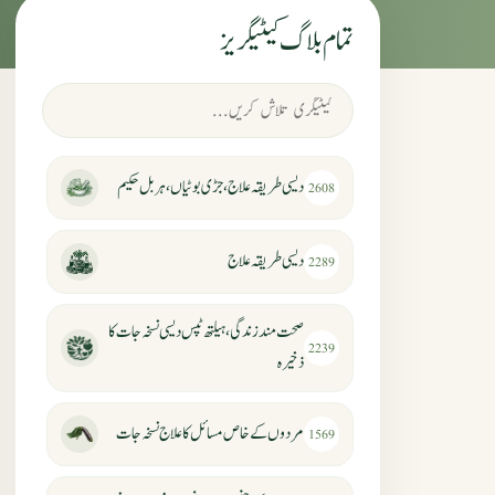
تمام بلاگ کیٹیگریز
دیسی طریقہ علاج، جڑی بوٹیاں، ہربل حکیم
2608
دیسی طریقہ علاج
2289
صحت مند زندگی، ہیلتھ ٹپس دیسی نسخہ جات کا
2239
ذخیرہ
مردوں کے خاص مسائل کا علاج نسخہ جات
1569