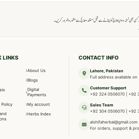
ی بھی نسخہ، دوا یا علاج کو اپنانے سے قبل مستند معالج سے مشورہ ضرور کریں۔
→
 LINKS
CONTACT INFO
About Us
Lahore, Pakistan
Full address available on
Blogs
Customer Support
Digital
sis
+92 324 0506070
|
+92 
Payments
 Policy
My account
Sales Team
+92 304 0506070
|
+92 
and
Herbs Index
ions
alshifaherbal@gmail.com
For orders, support & pr