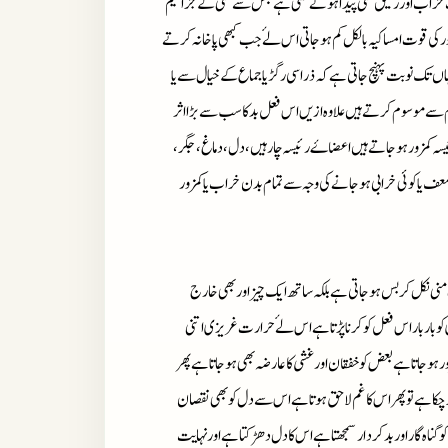
نہایت خراب اور رقیق منی پیدا ہونے لگتی ہے جس سے منی کے جراثیم
 اور کی قوت امساکیہ بالکل کم ہوجاتی اس لۓ جب کبھی پاخانہ کرتے
اں تک نوبت پہنچ جاتی ہے کہ ذرا سی رگڑ یا جماع کے خیال سے یا
 موسوم کرتے ہیں علاوہ ازیں اس فعل بد کا سب سے بڑا اثر
سہ کمزور ہوجاتے ہیں اعضاۓ رئیسہ چار ہیں ،دل، دماغ، جگر،
ف یا کوئی خرابی ہوجانے کی وجہ سے تمام بدن خراب یا کمزور
نکل کر بس ہوجاتی ہے بلکہ ساتھ ایک چیز اور بھی خارج
و باربار اس فعل کوکرنا پڑتا ہے اس لۓ حرارت غریزی اتنی
ر ہوجاتا ہے بعض کو خفقان اور غشی کا عارضہ بھی ہوجاتا ہے پھر
چکا ہے تو پھر اس کا غم لاحق ہوتا ہے اس سے دل کو بھی نقصان
گناہ گار اور بدکردار سمجھتا ہے اس کا دل دھڑکتا ہے اور نہایت