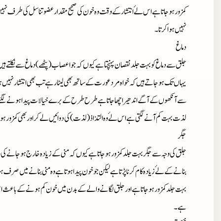
کمزور ہوجاتا ہے اس لۓ انتشار کے وقت وہ خون کی صحیح مقدار عضوتناسل کی طرف نہیں
نہیں ہوا کرتا۔
دماغ
جلق سے دماغ کو بہت جلد نقصان پہنچتا ہے کیوں کہ جو اعصاب(پٹھے) دماغ سے نکلتے ہیں 
یہاں تک ہوجاتے ہیں کہ خواہ مرد عورت کے ساتھ بھی لیٹارہے تب بھی انتشار نہیں ہوتا ع
سے آنکھوں کے آگے اندھیرا چھاجاتاہے طرح طرح کے برے خیالات پیدا ہونے لگتے
لذت بہت کم آنے لگتی ہے اس لۓ وہ التذاذ (لذت) کی دوائیں لے کر اور بھی کمزور ہو
جگر
جلق کی وجہ سے جگر بہت جلد کمزور ہوجاتا ہے کیوں کہ منی کے زیادہ خارج ہوجانے ک
بنانے کے لۓ زیادہ کام کرنا پڑتا ہے لیکن جو خون پیدا ہوتا ہے وہ منی بنانے میں صرف
بہت جلد کمزور ہوجاتا ہے اور جلق لگانے والے کے بدن میں خون کم ہونے کے باعث ا
ہے۔