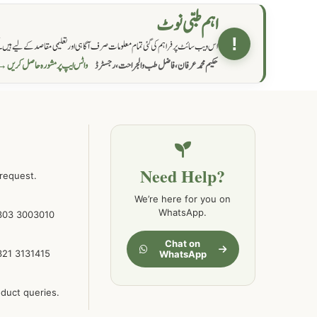
کمر درد کا جڑی بو ٹیوں سے علاج اور نسخہ جات
198
اہم طبی نوٹ
!
اس ویب سائٹ پر فراہم کی گئی تمام معلومات صرف آگاہی اور تعلیمی مقاصد کے لیے ہیں۔ کس
جسمانی کمزوری کا علاج اور نسخہ جات
193
حکیم محمد عرفان، فاضل طب والجراحت، رجسٹرڈ
واٹس ایپ پر مشورہ حاصل کریں 
دردیں تمام جسمانی دردوں کا دیسی علاج
190
عضو خاص کےلئے طلاء-تیل-آئل-روغن-
188
دیسی نسخہ جات اور علاج
Need Help?
 request.
We’re here for you on
جوڑوں کے امراض کےلئے مختلف دیسی نسخہ
WhatsApp.
303 3003010
186
جات
Chat on
321 3131415
WhatsApp
جریان و احتلام کےلئے دیسی نسخہ جات
182
oduct queries.
سینہ اور پھیپھڑوں کے امراض کا علاج اور دیسی