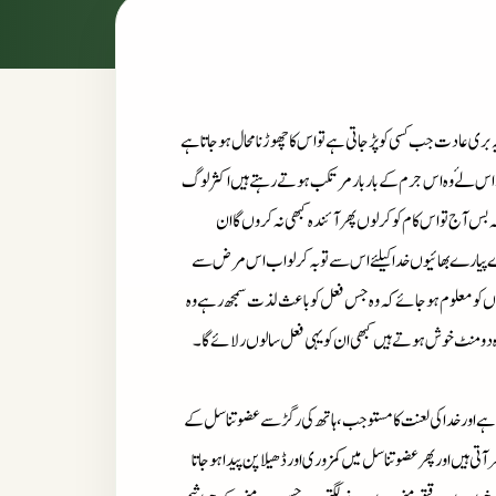
یہ بری عادت جب کسی کو پڑجاتی ہے تو اس کا چھوڑنا محال ہوجاتاہے
ہتا ہے اس لۓ وہ اس جرم کے باربار مرتکب ہوتے رہتے ہیں اکثر لوگ
بس آج تو اس کام کوکرلوں پھر آئندہ کبھی نہ کروں گا ان
رے پیارے بھائیوں خدا کیلئے اس سے توبہ کر لو اب اس مرض سے
وں کو معلوم ہوجائے کہ وہ جس فعل کو باعث لذت سمجھ رہے وہ
دو منٹ خوش ہوتے ہیں کبھی ان کویہی فعل سالوں رلائے گا۔
لعون ہے اور خدا کی لعنت کا مستوجب، ہاتھ کی رگڑ سے عضو تناسل کے
 آتی ہیں اور پھر عضو تناسل میں کمزوری اور ڈھیلاپن پیدا ہوجاتا