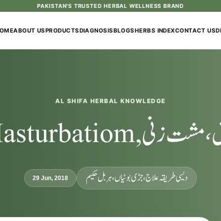
PAKISTAN'S TRUSTED HERBAL WELLNESS BRAND
OME
ABOUT US
PRODUCTS
DIAGNOSIS
BLOGS
HERBS INDEX
CONTACT US
D
AL SHIFA HERBAL KNOWLEDGE
مشت زنی,Masturbatiom
دیسی طریقہ علاج، جڑی بوٹیاں، ہربل حکیم
29 Jun, 2018