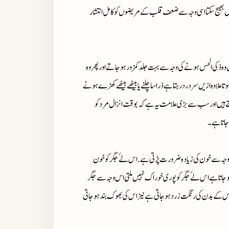
 بھیج سکتا اسی وجہ سے ضعف قلب کے مریضوں کو کامل انتشار
وہ ذکی الحس ہونے کی وجہ سے بہت جلد کمزور ہوجاتے اور پھر وہ
لاوہ ازیں سر درد رہتا ہے ذرا سا چلنے یا بیٹھے بیٹھے کھڑے ہونے
 ہیں اورسب سےبڑی علامت یہ ہے کہ بوقت انزال مرد کو
جاتا ہے۔
ی وجہ سے خون کی زیادہ ضرورت پڑتی ہے.اس لۓ جگر کو خون
 ہوجاتا ہے اس لۓ جگر کو پوری خوراک نہیں ملتی اس وجہ سے جگر
س کے بدن کی رنگت زرد ہوجاتی ہے نیز اس کی بھوک بند ہوجاتی