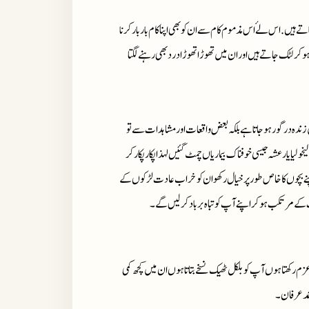
ے ہیں.اس لۓ اس مذموم کام سے ان کو بھی اپنا کام باربار کرنا
 ہوکر لٹک جاتے ہیں اور ان میں تھوڑا تھوڑا درد بھی رہنے لگتا
یں زندہ درگور ہوجاتا ہے بلکہ بعض واقعات اور مشاہدات سے تو
یا یا رعشہ جیسی خوفناک بیماریاں چمٹ گئیں لہذا پکار پکار کر
اپنے بچوں کا خاص طور پر خیال رکھو ان کو خراب عادت لڑکوں کے
دت کے مرتکب ہوکر اپنے آپ کو تباہ برباد کرلیں گے۔
زم رکھتا ہوں آپ کو بلکل ٹھیک نسخے بتاتا ہوں ان میں کچھ کمی
حمد عرفان۔