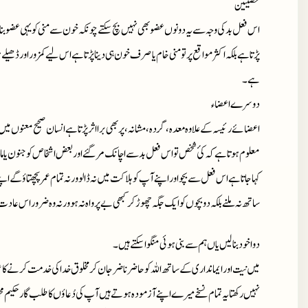
خصیتین
اس فعل بد کی وجہ سے یہ دونوں عضو بھی نہیں بچ سکتے چونکہ خون سے منی کویہی عضو بنات
پڑتا ہے بلکہ اکثر مواقع پرتو منی خام یا صرف خون ہی دینا پڑتا ہے اس لیے کمزور اور ڈھیلے
ہے۔
دوسرے اعضاء
اعضائے رئیسہ کے علاوہ معدہ، گردہ، مشانہ، پر بھی برا اثر پڑتا ہے انسان صحیح معنوں م
معلوم ہوتا ہے کہ کئ شخص تواس فعل بد سے اچانک مرگئے اور بعض اشخاص کو جنون یا مالیخول
کہاجاتا ہے اس فعل سے بچو اور اپنے آپ کو ہلاکت میں نہ ڈالو ورنہ تمام عمر پچھتاؤ گے 
ساتھ نہ ملنے بلکہ دوبچوں کو ایک جگہ چھوڑ کرکبھی بے پرواہ نہ ہو ورنہ وہ ضرور اس عا
دوا خود بنا لیں یاں ہم سے بنی ہوئی منگوا سکتے ہیں۔
میں نیت اور ایمانداری کے ساتھ اللہ کو حاضر ناضر جان کر مخلوق خدا کی خدمت کرنے کا ع
نہیں رکھتا یہ تمام نسخے میرے اپنے آزمودہ ہوتے ہیں آپ کی دُعاؤں کا طلب گار حکیم م