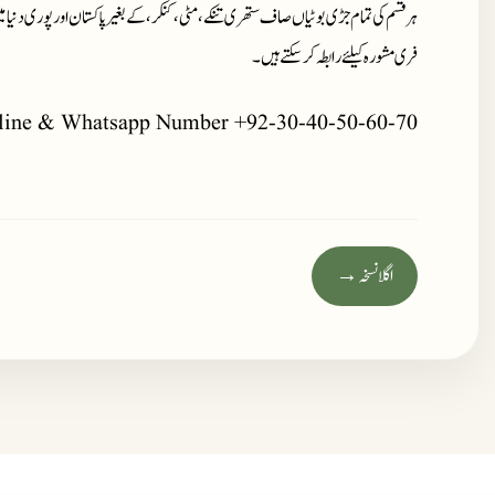
ہر قسم کی تمام جڑی بوٹیاں صاف ستھری تنکے، مٹی، کنکر، کے بغیر پاکستان اور پوری دنیا 
فری مشورہ کیلئے رابطہ کر سکتے ہیں۔
line & Whatsapp Number +92-30-40-50-60-70
اگلا نسخہ →