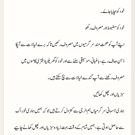
خود کو بچایا جاۓ۔
خود کو مضبوط اور مصروف رکھو
اپنے آپ کو صحت مند سرگرمیوں میں مصروف رکھیں تا کہ برے خیالات سے آپکا
ذہن صاف رہے، باغبانی، موسیقی سننے سے اور خود کو گھریلو یا دفتری کاموں میں
مصروف رکھنے سے آپ گندے خیالات سے بچ سکتے ہیں۔
سبزیاں اور پھل کھائیں
ہماری جسمانی سرگرمیاں ہم انرجی سے کنٹرول کرتے ہیں جو کہ ہمیں ہماری خوراک
سے حاصل ہوتی ہے، ہمیں شام کے وقت بہت زیادہ سبزیاں اور پھل کھانے چاہیے