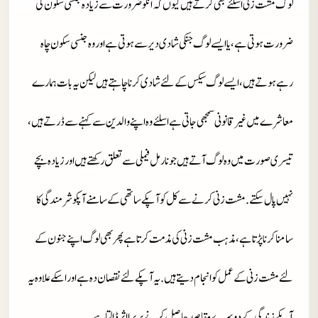
لوگ مشت زنی اسلئے بھی کرتے ہیں کیوں کہ انکو ضرورت سے زیادہ جنسی سکون کی
ضرورت ہوتی ہے، یا ایسے لوگ جنکی شادی دیر سے ہوتی ہے اور وہ جنسی سکون چاہ
رہے ہوتے ہیں، ایسے لوگ سیکس کے لئے شادی کرنا چاہتے ہیں لیکن یہ بات ہمارے
معاشرے میں غیر قانونی سمجھی جاتی ہے اسلئے وہ اپنے والدین سے کہنے سے ڈرتے ہیں،
تیسری صورت میں وہ لوگ آتے ہیں جو نارمل فیملی سے تعلق رکھتے ہیں اور زیادہ بچے
نہیں پال سکتے. مشت زنی کرنے سے کل کو آپکے ساتھی کے سامنے آپکو شرمندگی کا
سامنا کرنا پڑتا ہے، مذہب مشت زنی کی مذمت کرتا ہے پھر بھی لوگ اپنے جنون کے
لئے مشت زنی کے عمل کو انجام دیتے ہیں. یہ آپکے لئے نقصان دہ ہے اور اسکے علاوہ یہ
آپکے زندگی کے دوسرے مقاصد حاصل کرنے پر برا اثر ڈالتا ہے۔