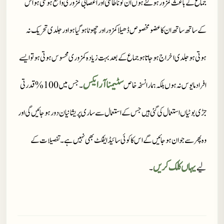
جماع کے باعث کمزور ہوگئے ہوں ان کو ناطاقتی اور اعصابی کمزوری واقع ہو گئی ہو اس
کے ساتھ ساتھ ان کا عضو مخصوص ڈھیلا کمزور اور چھوٹا ہو گیا ہو اور جلدی تحریک نہ
ہوتی ہو جلدی اخراج ہو جاتا ہو جماع کے بعد بہت زیادہ کمزوری محسوس ہوتی ہو تو ایسے
سٹیمنا آر ایکس
افراد مایوس نہ ہوں بلکہ ہمارا نسخہ خاص
۔
جس میں
100%
قدرتی
جڑی بوٹیاں استعمال کی گئی ہیں جس کے استعمال سے ساری پریشانیان دور ہو جائیں گی اور
وہ پھر سے جوان ہو جائیں گے اس کا کوئی سائیڈ ایفکٹ بھی نہیں ہے۔تفصیلات کے
یہاں کلک کریں
لیے
۔