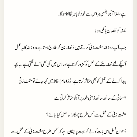
ہے، لہٰذا آپکو جنسی ہراس سے خود کو باہر نکالنا ہوگا۔
نطفہ کو نقصان یا کمی ہونا
جب آپ روزانہ مشت زنی کرتے ہیں تو نطفہ بن کر خارج ہوتا ہے، روزانہ کا یہ عمل
آپکے لئے نطفہ بننے کے عمل کو کمزور کرتا ہے اور اس میں کمی بھی آنے لگتی ہے. یہ بچہ
پیدا کرنے کے عمل کو بھی متاثر کرتا ہے، لہٰذا عام الفاظ میں کہا جاۓ تو مشت زنی
جسمانی کے ساتھ ساتھ ذہنی طور پر آپکو متاثر کرتی ہے
مشت زنی کے عمل سے کس طرح چھٹکارا حاصل کیا جائے؟
نوجوان نسل اس بات کو لے کر بہت پریشان ہے کہ کس طرح مشت زنی کے عمل سے