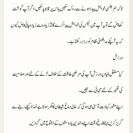
تاکہ ہم جنسی خواہش پیدا ہونے سے روک سکیں یا اس پر قابو پا سکیں، اگر آپ گوشت
کھایئں گے تو یہ آپ میں سیکس کی خواہش پیدا کرے گا 2 زیادہ سے زیادہ پانی پیئں کیوں
کہ یہ آپکے مدافعتی نظام کو برابر رکھتا ہے۔
ورزش
کیا مستقل بنیاد پر ورزش آپ کی مرضی طاقت کے خلاف لڑنے کے لئے اور صلاحیت
کی تعمیر کے لئے
تنہائی سے بچیں۔
اپنے مشور کہاوت تو سنی ہی ہوگی کہ خالی دماغ شیطان کا گھر ہوتا ہے لہٰذا اکیلے رہنے سے
گریز کریں اپنا فارغ وقت اپنے والدین یا دوستوں کے اجتماع میں گزاریں