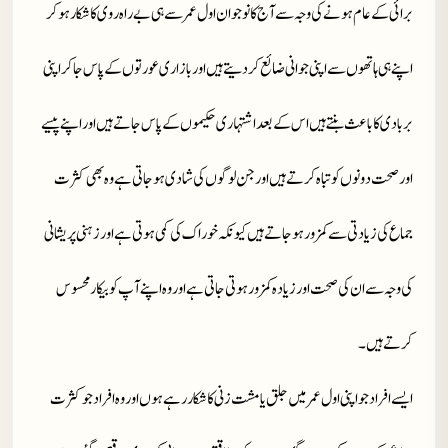
برائی کے عام ہونے کی وجہ سے آج کا نوجوان اول عمر سے ہی بے راہ روی کا شکار ہو کر
اپنے ہی ہاتھوں سے اپنی جوانی ضائع کر دیتے ہیں اور بازاری عورتوں کے پاس جا کر اپنی
بربادی کا باعث بنتے ہیں اس کے بعد اشتہاری حکیموں کے پاس جاتے ہیں اور اپنے پیسے
اور صحت دونوں کو تباہ کرتے ہیں
اور جن لوگوں کی شادی ہو جاتی ہے وہ بھی کثرت
جماع کی زیادتی سے کمزور ہو جاتے ہیں کیونکہ خوراک کی کمی ہوتی ہے اور زہنی پریشانی
کی وجہ سے ان کی صحت اور زیادہ کمزور ہوتی جاتی ہے اور وہ اپنے آپ کو بیکار محسوس
کرتے ہیں۔
ایسے افراد جو اپنی اول عمر میں جلق یا مشت زنی کا شکار رہے ہوں اور وہ افراد جو کثرت