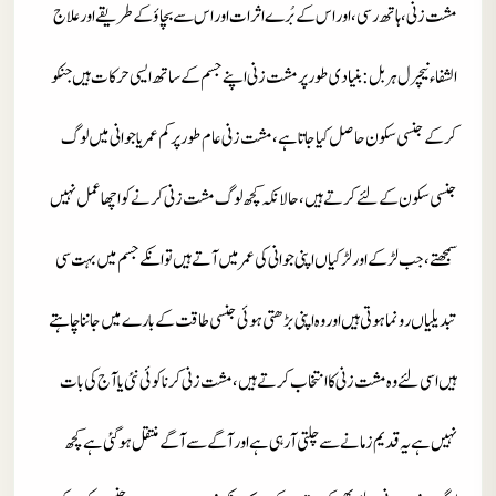
مشت زنی، ہاتھ رسی، اور اس کے بُرے اثرات اور اس سے بچاؤ کے طریقے اور علاج
الشفاء نیچرل ہربل
: بنیادی طور پر مشت زنی اپنے جسم کے ساتھ ایسی حرکات ہیں جنکو
کر کے جنسی سکون حاصل کیا جاتا ہے،مشت زنی عام طور پر کم عمر یا جوانی میں لوگ
جنسی سکون کے لئے کرتے ہیں، حالانکہ کچھ لوگ مشت زنی کرنے کو اچھا عمل نہیں
سمجھتے، جب لڑکے اور لڑکیاں اپنی جوانی کی عمر میں آتے ہیں تو انکے جسم میں بہت سی
تبدیلیاں رونما ہوتی ہیں اور وہ اپنی بڑھتی ہوئی جنسی طاقت کے بارے میں جاننا چاہتے
ہیں اسی لئے وہ مشت زنی کا انتخاب کرتے ہیں، مشت زنی کرنا کوئی نئی یا آج کی بات
نہیں ہے یہ قدیم زمانے سے چلتی آرہی ہے اور آگے سے آگے منتقل ہوگئی ہے
کچھ