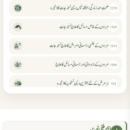
صحت مند زندگی، ہیلتھ ٹپس دیسی نسخہ جات کا ذخیرہ
2239
مردوں کے خاص مسائل کا علاج نسخہ جات
1569
مردوں کے جنسی، جسمانی امراض کا علاج نسخہ جات
1014
مردوں کے ازدواجی اور جسمانی مسائل کا علاج
1006
ہر مرض کے لئے بہترین دیسی نسخوں کا ذخیرہ
924
مردانہ کمزوری کا علاج جڑی بوٹیوں سے
869
حکماء کےلئے نسخہ جات
862
اہم طبی نوٹ