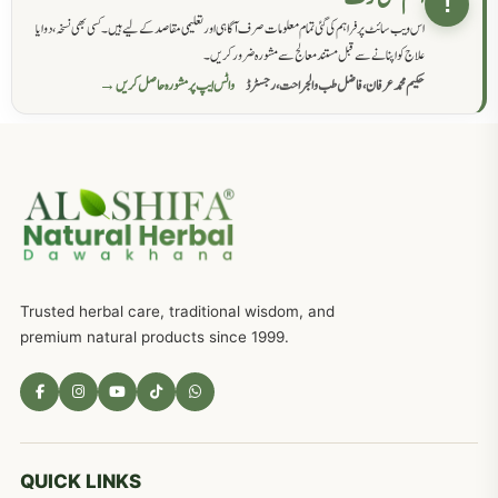
!
اس ویب سائٹ پر فراہم کی گئی تمام معلومات صرف آگاہی اور تعلیمی مقاصد کے لیے ہیں۔ کسی بھی نسخہ، دوا یا
سرعت انزال کا علاج اور دیسی نسخہ جات
818
علاج کو اپنانے سے قبل مستند معالج سے مشورہ ضرور کریں۔
حکیم محمد عرفان، فاضل طب والجراحت، رجسٹرڈ
واٹس ایپ پر مشورہ حاصل کریں →
عضوخاص کے لئے طلاء جات کے زبردست نسخے
746
جریان، احتلام کےلئے جڑی بوٹیوں کیساتھ دیسی علاج
719
ذکاوت حس کے علاج کےلئے مختلف دیسی نسخہ جات
636
Trusted herbal care, traditional wisdom, and
امراضِ معدہ کا علاج دیسی نسخہ جات
557
premium natural products since 1999.
مادہ تولید، منی کا جڑی بوٹیوں کیساتھ علاج
539
معدہ اور آنتوں کے امراض کا علاج مختلف دیسی نسخہ جات
496
QUICK LINKS