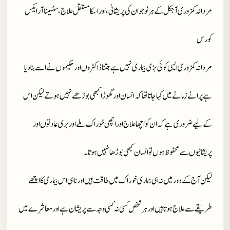
مردانہ کمزوری آجکل کے ہر نوجوان کی پریشانی، اور اسکا مستقل علاج ،
سٹیمنا آر ایکس
کورس
مردانہ کمزوری ایسی کو ئی بڑی بیماری نہیں ہے جتنا ڈاکٹروں اور حکیموں نے اسے بنا دیا
ہے پرانے زمانے میں کہا جاتا تھا کہ انسان اور گھوڑا کبھی بوڑھے نہیں ہوتے لیکن اس
کے لیے ضروری ہے کہ ان کو اچھا علاج اور اچھی خوراک ملے اور بری عادتوں اور
پریشانیوں سے محفوظ ہوں تو انسان کبھی بوڑھا نہیں ہوتا۔
لیکن آج کے دور میں نہ ہی ہماری خوراک میں طاقت ہیں اور نا ہی اس بیماری کا اچھے
طریقے سے علاج ہوتا ہیں اور ہر شخص کسی نہ کسی وجہ سے پریشان ہے اورمعاشرے میں