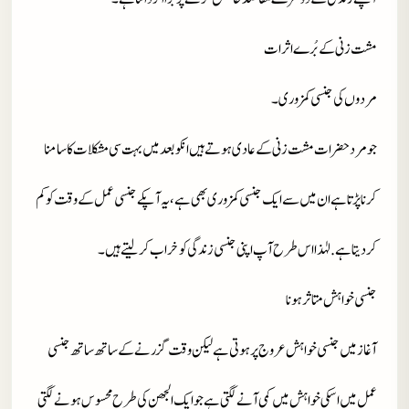
مشت زنی کے بُرے اثرات
مردوں کی جنسی کمزوری۔
جو مرد حضرات مشت زنی کے عادی ہوتے ہیں انکو بعد میں بہت سی مشکلات کا سامنا
کرنا پڑتا ہے ان میں سے ایک جنسی کمزوری بھی ہے، یہ آپکے جنسی عمل کے وقت کو کم
کر دیتا ہے. لہٰذا اس طرح آپ اپنی جنسی زندگی کو خراب کر لیتے ہیں۔
جنسی خواہش متاثر ہونا
آغاز میں جنسی خواہش عروج پر ہوتی ہے لیکن وقت گزرنے کے ساتھ ساتھ جنسی
عمل میں اسکی خواہش میں کمی آنے لگتی ہے جو ایک الجھن کی طرح محسوس ہونے لگتی