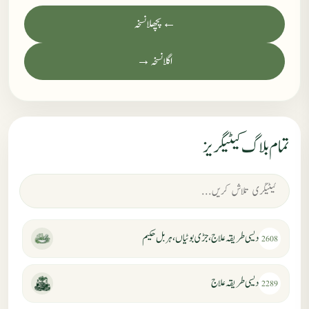
← پچھلا نسخہ
اگلا نسخہ →
تمام بلاگ کیٹیگریز
دیسی طریقہ علاج، جڑی بوٹیاں، ہربل حکیم
2608
دیسی طریقہ علاج
2289