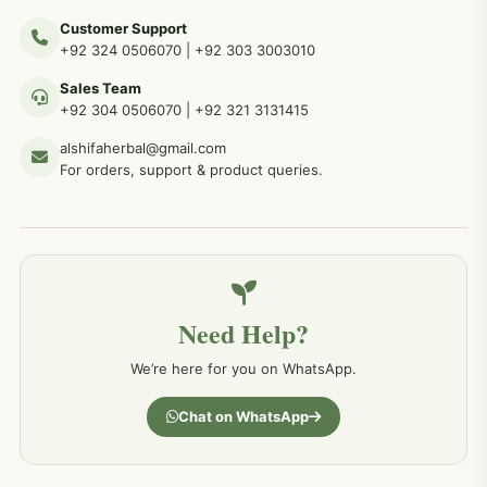
Customer Support
عضو خاص کےلئے طلاء، مالش دیسی علاج
+92 324 0506070
|
+92 303 3003010
263
Sales Team
+92 304 0506070
|
+92 321 3131415
جلد کے امراض کےلئے مختلف دیسی نسخہ جات
238
alshifaherbal@gmail.com
For orders, support & product queries.
جگر کے امراض کےلئے مختلف دیسی نسخہ جات
236
خون کے امراض کےلئے مختلف دیسی نسخہ جات
226
Need Help?
کمر درد کا جڑی بو ٹیوں سے علاج اور نسخہ جات
198
We’re here for you on WhatsApp.
جسمانی کمزوری کا علاج اور نسخہ جات
193
Chat on WhatsApp
دردیں تمام جسمانی دردوں کا دیسی علاج
190