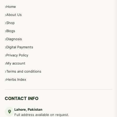
Home
پیٹ، معدہ اور آنتوں کے امراض نسخہ جات
492
About Us
Shop
مشت زنی، ہاتھ رسی، ماسٹر بیشن کا علاج اور نسخہ جات
364
Blogs
Diagnosis
اعصاب اور پٹھوں کے امراض کےلئے دیسی نسخہ جات
350
Digital Payments
Privacy Policy
عورتوں کے امراض کےلئے مختلف دیسی نسخہ جات
334
My account
Terms and conditions
مردانہ طاقت مردانہ ٹائمنگ مردانہ کمزوری کے لیے نسخہ جات
281
Herbs Index
دماغی امراض کےلئے مختلف دیسی نسخہ جات
277
CONTACT INFO
Lahore, Pakistan
مردوں کے خاص امراض کے بے شمار دیسی نسخے
267
Full address available on request.