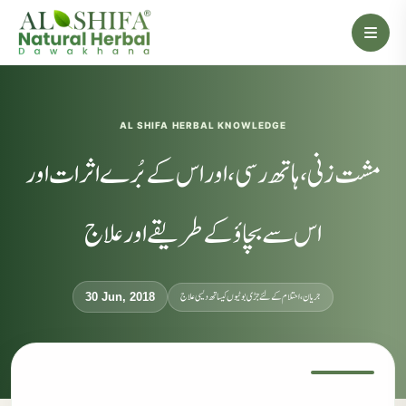
AL SHIFA HERBAL KNOWLEDGE
مشت زنی، ہاتھ رسی، اور اس کے بُرے اثرات اور
اس سے بچاؤ کے طریقے اور علاج
جریان، احتلام کےلئے جڑی بوٹیوں کیساتھ دیسی علاج
30 Jun, 2018