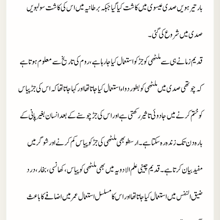
بار تیرہویں صدی عیسوی میں کاشت کیا گیا جبکہ برطانیہ میں اس کی کاشت سولہویں
صدی میں شروع کی گئی۔
قدیم زمانے ہی سے ملٹھی کو جڑ کو استعمال کیا جارہا ہے، روم کی تاریخ سے معلوم ہوتا ہے
کہ چوتھی صدی میں ملٹھی کو بطور دواء استعمال کیا جاتا تھا اور کہاجاتا تھا کہ اس کی جڑ پیاس
کو ختم کرنے میں جادوئی تاثیر رکھتی ہے اور اس کی جڑ چوسنے کے بعد انسان بغیر پانی کے
بارہ دن تک زندہ رہ سکتا ہے۔ ارسطو بھی ملٹھی کی جڑ کو پیاس کم کرنے اور شوگر میں
مفید بیان کرتا ہے۔ قدیم چینی علم الادویہ میں بھی ملٹھی کو پیاس، کھانسی، بخار، درد
ضیق النفس میں استعمال کیا جاتا تھا اور اس کا مسلسل استعمال عمر میں اضافے کا باعث