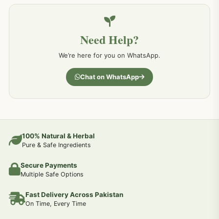
خون کے امراض کےلئے مختلف دیسی نسخہ جات
226
Need Help?
کمر درد کا جڑی بو ٹیوں سے علاج اور نسخہ جات
198
We’re here for you on WhatsApp.
جسمانی کمزوری کا علاج اور نسخہ جات
193
Chat on WhatsApp
دردیں تمام جسمانی دردوں کا دیسی علاج
190
عضو خاص کےلئے طلاء-تیل-آئل-روغن-دیسی نسخہ جات اور علاج
100% Natural & Herbal
188
Pure & Safe Ingredients
Secure Payments
جوڑوں کے امراض کےلئے مختلف دیسی نسخہ جات
186
Multiple Safe Options
Fast Delivery Across Pakistan
جریان و احتلام کےلئے دیسی نسخہ جات
182
On Time, Every Time