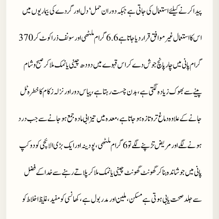
پیدا کرنے کیلئے استعمال کی جاتی ہے جبکہ دوران حمل‘ دل اور گردے کی بیماریوں میں
اس کا استعمال غیرموافق قرار دیا جاتا ہے 6.6 گرام ملٹھی اور سونف ذرا کوٹ کر 370
گرام پانی میں چار پانچ جوش دے کر اس قہوے میں دودھ چینی یا نمک ملا کر صبح وشام
پینے سے بھوک زیادہ لگتی ہے، بدن چست رہتا ہے، پیاس دور اور نزلہ زکام کا خطرہ ٹل
جانے کے علاوہ دماغ تروتازہ ہوجاتا ہے، معدہ میں تیزابی مادہ جمع ہوجانے سے جب درد
ہونے لگے اور مریض تڑپنے لگے تو 6 گرام ملٹھی، پودینہ اور ایک بڑی الائچی کو دو کپ
پانی میں جوشاندہ بنا کر گھونٹ گھونٹ چینی یا نمک ملا کر پلاتے رہنے سے خدا کے فضل
سے جلد صحت یابی ہوتی ہے مسکن، ملین اور مدربول ہے، کھانسی کو مفید، غلیظ اخلاط کو