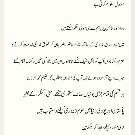
معتدل القوام کرتی ہے
دواء خود بنا لیں یاں ہم سے بنی ہوئی منگوا سکتے ہیں
میں نیت اور ایمانداری کے ساتھ اللہ کو حاضر ناضر جان کر مخلوق خدا کی خدمت کرنے کا
عزم رکھتا ہوں آپ کو بلکل ٹھیک نسخے بتاتا ہوں ان میں کچھ کمی نہیں رکھتا یہ تمام نسخے
میرے اپنے آزمودہ ہوتے ہیں آپ کی دُعاؤں کا طلب گار حکیم محمد عرفان
ہر قسم کی تمام جڑی بوٹیاں صاف ستھری تنکے، مٹی، کنکر، کے بغیر
پاکستان اور پوری دنیا میں ھوم ڈلیوری کیلئے دستیاب ہیں
فری مشورہ کیلئے رابطہ کر سکتے ہیں