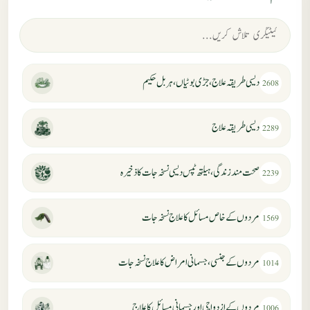
دیسی طریقہ علاج، جڑی بوٹیاں، ہربل حکیم
2608
دیسی طریقہ علاج
2289
صحت مند زندگی، ہیلتھ ٹپس دیسی نسخہ جات کا ذخیرہ
2239
مردوں کے خاص مسائل کا علاج نسخہ جات
1569
مردوں کے جنسی، جسمانی امراض کا علاج نسخہ جات
1014
مردوں کے ازدواجی اور جسمانی مسائل کا علاج
1006