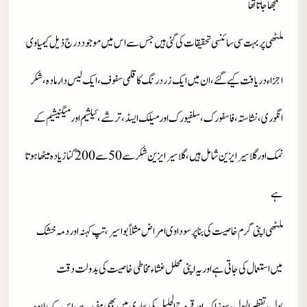
سمجھا جاتا تھا
ملٹھی پر بہت سی سائنسی تحقیقات کی گئی ہیں جس سے اس میں موجود درج ذیل کیمیاوی
اجزاء دریافت کیے گئے، ان میں ایک زرد رنگ کا قلمی سفوف، ایک لیس دار مادہ،شکر
انگوری،نشاستہ،فاسفورک،سلفیورک اور میلک ایسڈ،ترشے،کیلشیم اور میگنیشیم کے
نمک اور گلاسیرایزین شامل ہیں، گلاسیرایزین شکر سے50سے200گنا زیادہ میٹھا ہوتا
ہے
ملٹھی اپنی گرم خاصیت کی بنا پر سوداوی امراض مثلاً بواسیر،تپ کہنہ اور دمہ خشک
میں استعمال کی جاتی ہے اور یہ اپنی محلل غشاء مخاطی خاصیت کی بدولت دقت