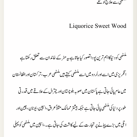
ملٹھی سے علاج ٹوٹکے
Liquorice Sweet Wood
ملٹھی کو دنیا کا اہم ترین پودا تصور کیاجاتاہے یہ مٹر کے خاندان سے تعلق رکھتا ہے
انگریزی میں اسے اور اُردو میں اسے ملٹھی کہتے ہیں ملٹھی عرب، ترکستان اور افغانستان
میں عام پائی جاتی ہے پاکستان میں صوبہ بلوچستان اور چترال کے علاقے میں قدرتی
طورپر دنیا کی ملٹھی پائی جاتی ہے جبکہ بیشتر ممالک مثلاً عراق، اسپین، یونان، چین اور
اٹلی میں بڑے پیمانے پر تجارت کے لیے کاشت کی جاتی ہے۔، اسپین میں ملٹھی کو پہلی