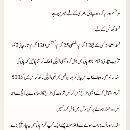
ہرقسم،ورم گردہ،پتے کی پتھری کے لیے بہترین ہے
نسخہ کھانسی کے لیے
نسخہ الشفاء
: السی کے بیج 12 گرام، ملٹھی 25 گرام، کشمش 120 گرام، تازہ پانی 2 کلو
ترکیب تیاری
: تمام اجزاء پانی میں ڈال کر دھیمی آنچ پر ڈھک کر اتنا پکائیں کہ پانی کی
مقدار آدھی رہ جائے اب اس پانی کو چھان لیں پھر ہلکی آنچ پر رکھ کراس میں گُڑ 500
گرام، شامل کر کے اچھی طرح مکس کر لیں شربت کی طرح گاڑھا ہونے پر آنچ سے اتار
لیں اور ٹھنڈا ہونے پر کسی بوتل میں ڈال کر رکھیں
مقدار خوراک
: رات سونے سے 30 منٹ پہلے ایک کپ گرم پانی میں یہ چار چمچ بڑے