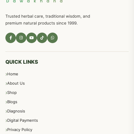
ذکاوت حس کے علاج کےلئے مختلف دیسی نسخہ جات
636
Trusted herbal care, traditional wisdom, and
امراضِ معدہ کا علاج دیسی نسخہ جات
557
premium natural products since 1999.
مادہ تولید، منی کا جڑی بوٹیوں کیساتھ علاج
539
معدہ اور آنتوں کے امراض کا علاج مختلف دیسی نسخہ جات
496
QUICK LINKS
Home
پیٹ، معدہ اور آنتوں کے امراض نسخہ جات
492
About Us
Shop
مشت زنی، ہاتھ رسی، ماسٹر بیشن کا علاج اور نسخہ جات
364
Blogs
Diagnosis
اعصاب اور پٹھوں کے امراض کےلئے دیسی نسخہ جات
350
Digital Payments
Privacy Policy