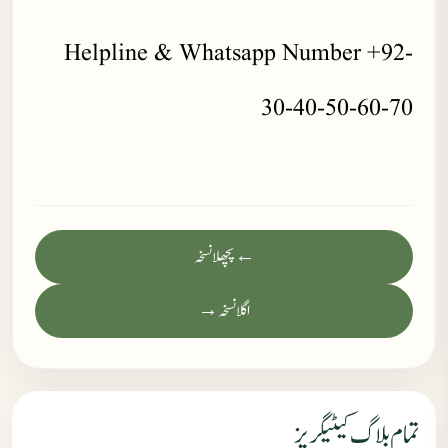
Helpline & Whatsapp Number +92-
30-40-50-60-70
← پچھلا نسخہ
اگلا نسخہ →
تمام بلاگ کیٹیگریز