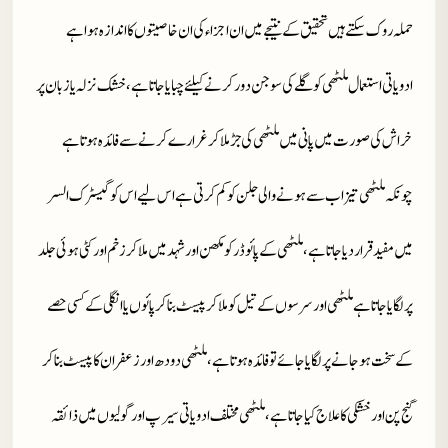
حملہ روک سکتے ہیں تحقیق کے نتیجے میں ان اجزاء کی ان خاصیتوں کا اندازہ ہوا ہے
ادویاتی استعمال ملٹھی کو گلے کی سوجن دور کرنے کیلئے چبایا جاتا ہے، خشک نزلہ یا زبان پر
خراش کی صور ت میں پانی میں ملٹھی کی جڑ ملا کر غرارے کرنے سے فائدہ ہوتا ہے
چونکہ ملٹھی تیزاب سے ہونے والی جلن کو کم کرتی ہے اس لیے اس کو گیسٹرک السر
میں مفید قرار دیا جاتا ہے، ملٹھی کے پائوڈر کو مکھن اور شہد میں ملا کر زخم اور کٹی ہوئی جلد
پر لگایا جاتا ہے ملٹھی اور سرسوں کے تیل کو ملا کر پیسٹ بنا کر پائوں یا انگلی کے کسی حصے
کے سخت ہوجانے پر لگایا جائے تو فائدہ ہوتا ہے، ملٹھی دودھ اور زعفران کا پیسٹ بنا کر
گنج پن اور خشکی کا علاج کیا جاتا ہے، ملٹھی مختلف ادویاتی سیرپ اور گولیوں میں ذائقہ