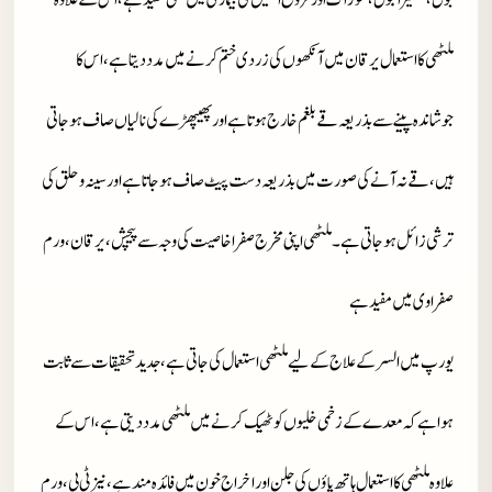
بول،تقطیرالبول،سوزاک اور قروح الحلیل کی بیماری میں بھی مفید ہے، اس کے علاوہ
ملٹھی کا استعمال یرقان میں آنکھوں کی زردی ختم کرنے میں مدد دیتا ہے، اس کا
جوشاندہ پینے سے بذریعہ قے بلغم خارج ہوتا ہے اور پھیپھڑے کی نالیاں صاف ہوجاتی
ہیں، قے نہ آنے کی صورت میں بذریعہ دست پیٹ صاف ہوجاتا ہے اور سینہ و حلق کی
ترشی زائل ہوجاتی ہے۔ ملٹھی اپنی مخرج صفرا خاصیت کی وجہ سے پیچش، یرقان، ورم
صفراوی میں مفید ہے
یورپ میں السر کے علاج کے لیے ملٹھی استعمال کی جاتی ہے، جدید تحقیقات سے ثابت
ہوا ہے کہ معدے کے زخمی خلیوں کو ٹھیک کرنے میں ملٹھی مدد دیتی ہے، اس کے
علاوہ ملٹھی کا استعمال ہاتھ پاؤں کی جلن اوراخراج خون میں فائدہ مند ہے، نیزٹی بی،ورم