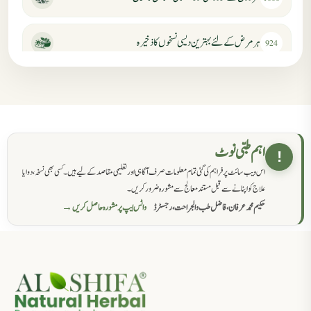
ہر مرض کے لئے بہترین دیسی نسخوں کا ذخیرہ
924
مردانہ کمزوری کا علاج جڑی بوٹیوں سے
869
حکماء کےلئے نسخہ جات
862
اہم طبی نوٹ
!
اس ویب سائٹ پر فراہم کی گئی تمام معلومات صرف آگاہی اور تعلیمی مقاصد کے لیے ہیں۔ کسی بھی نسخہ، دوا یا
سرعت انزال کا علاج اور دیسی نسخہ جات
818
علاج کو اپنانے سے قبل مستند معالج سے مشورہ ضرور کریں۔
حکیم محمد عرفان، فاضل طب والجراحت، رجسٹرڈ
واٹس ایپ پر مشورہ حاصل کریں →
عضوخاص کے لئے طلاء جات کے زبردست نسخے
746
جریان، احتلام کےلئے جڑی بوٹیوں کیساتھ دیسی علاج
719