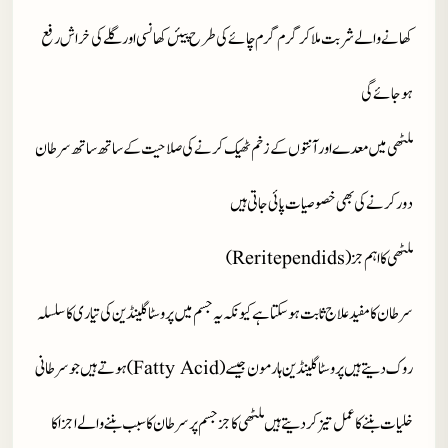
کھانے والے شربت ملا کر گرم گرم چائے کی طرح پیئں کھانسی اور گلے کی خراش رفع
ہو جائے گی
ملٹھی میں معدے اور آنتوں کے زخم ٹھیک کرنے کی صلاحیت کے ساتھ ساتھ سرطان
دور کرنے کی بھی خصوصیات پائی جاتی ہیں
ملٹھی کا اہم جز (
Reritependids
)
سرطان کا مفید علاج ثابت ہو سکتا ہے کیونکہ یہ جسم میں پروسٹاگلینڈین کی تیاری کا سلسلہ
روک دیتے ہیں پروسٹاگلینڈین ہارمون جیسے (
Fatty Acid
) ہوتے ہیں جو سرطانی
خلیات بننے کا عمل تیز کر دیتے ہیں ملٹھی کا جز جسم پر سرطان کا سبب بننے والے اجزا کا