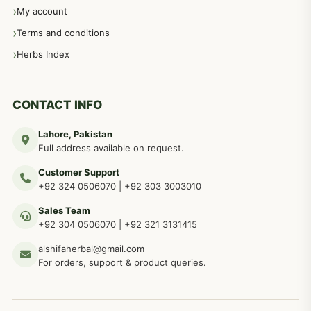
عورتوں کے امراض کےلئے مختلف دیسی نسخہ جات
334
My account
Terms and conditions
مردانہ طاقت مردانہ ٹائمنگ مردانہ کمزوری کے لیے نسخہ جات
281
Herbs Index
دماغی امراض کےلئے مختلف دیسی نسخہ جات
277
CONTACT INFO
Lahore, Pakistan
مردوں کے خاص امراض کے بے شمار دیسی نسخے
267
Full address available on request.
Customer Support
عضو خاص کےلئے طلاء، مالش دیسی علاج
+92 324 0506070
|
+92 303 3003010
263
Sales Team
+92 304 0506070
|
+92 321 3131415
جلد کے امراض کےلئے مختلف دیسی نسخہ جات
238
alshifaherbal@gmail.com
For orders, support & product queries.
جگر کے امراض کےلئے مختلف دیسی نسخہ جات
236