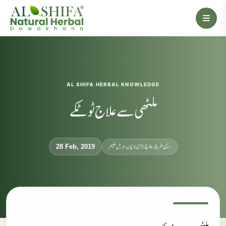
AL SHIFA HERBAL KNOWLEDGE
ملٹھی سے علاج ٹوٹکے
دیسی طریقہ علاج، جڑی بوٹیاں، ہربل حکیم
28 Feb, 2019