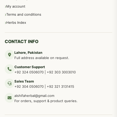
عورتوں کے امراض کےلئے مختلف دیسی نسخہ جات
334
My account
Terms and conditions
مردانہ طاقت مردانہ ٹائمنگ مردانہ کمزوری کے لیے نسخہ جات
281
Herbs Index
دماغی امراض کےلئے مختلف دیسی نسخہ جات
277
CONTACT INFO
Lahore, Pakistan
مردوں کے خاص امراض کے بے شمار دیسی نسخے
267
Full address available on request.
Customer Support
عضو خاص کےلئے طلاء، مالش دیسی علاج
+92 324 0506070
|
+92 303 3003010
263
Sales Team
+92 304 0506070
|
+92 321 3131415
جلد کے امراض کےلئے مختلف دیسی نسخہ جات
238
alshifaherbal@gmail.com
For orders, support & product queries.
جگر کے امراض کےلئے مختلف دیسی نسخہ جات
236