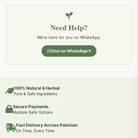
خون کے امراض کےلئے مختلف دیسی نسخہ جات
226
Need Help?
کمر درد کا جڑی بو ٹیوں سے علاج اور نسخہ جات
198
We’re here for you on WhatsApp.
جسمانی کمزوری کا علاج اور نسخہ جات
193
Chat on WhatsApp
دردیں تمام جسمانی دردوں کا دیسی علاج
190
عضو خاص کےلئے طلاء-تیل-آئل-روغن-دیسی نسخہ جات اور علاج
100% Natural & Herbal
188
Pure & Safe Ingredients
Secure Payments
جوڑوں کے امراض کےلئے مختلف دیسی نسخہ جات
186
Multiple Safe Options
Fast Delivery Across Pakistan
جریان و احتلام کےلئے دیسی نسخہ جات
182
On Time, Every Time