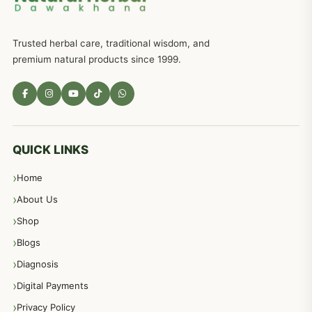
ذکاوت حس کے علاج کےلئے مختلف دیسی نسخہ جات
636
Trusted herbal care, traditional wisdom, and
امراضِ معدہ کا علاج دیسی نسخہ جات
557
premium natural products since 1999.
مادہ تولید، منی کا جڑی بوٹیوں کیساتھ علاج
539
معدہ اور آنتوں کے امراض کا علاج مختلف دیسی نسخہ جات
496
QUICK LINKS
Home
پیٹ، معدہ اور آنتوں کے امراض نسخہ جات
492
About Us
Shop
مشت زنی، ہاتھ رسی، ماسٹر بیشن کا علاج اور نسخہ جات
364
Blogs
Diagnosis
اعصاب اور پٹھوں کے امراض کےلئے دیسی نسخہ جات
350
Digital Payments
Privacy Policy