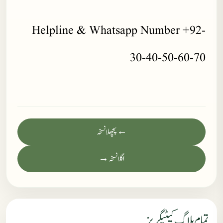
Helpline & Whatsapp Number +92-
30-40-50-60-70
← پچھلا نسخہ
اگلا نسخہ →
تمام بلاگ کیٹیگریز