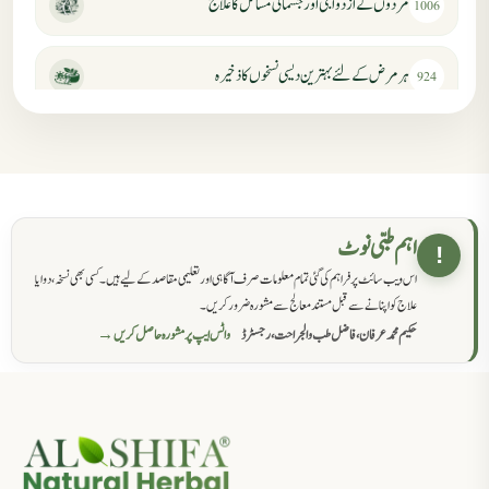
مردوں کے ازدواجی اور جسمانی مسائل کا علاج
1006
ہر مرض کے لئے بہترین دیسی نسخوں کا ذخیرہ
924
مردانہ کمزوری کا علاج جڑی بوٹیوں سے
869
حکماء کےلئے نسخہ جات
862
اہم طبی نوٹ
!
اس ویب سائٹ پر فراہم کی گئی تمام معلومات صرف آگاہی اور تعلیمی مقاصد کے لیے ہیں۔ کسی بھی نسخہ، دوا یا
سرعت انزال کا علاج اور دیسی نسخہ جات
818
علاج کو اپنانے سے قبل مستند معالج سے مشورہ ضرور کریں۔
حکیم محمد عرفان، فاضل طب والجراحت، رجسٹرڈ
واٹس ایپ پر مشورہ حاصل کریں →
عضوخاص کے لئے طلاء جات کے زبردست نسخے
746
جریان، احتلام کےلئے جڑی بوٹیوں کیساتھ دیسی علاج
719