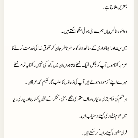
بہترین علاج ہے۔
دوا خود بنا لیں یاں ہم سے بنی ہوئی منگوا سکتے ہیں۔
میں نیت اور ایمانداری کے ساتھ اللہ کو حاضر ناضر جان کر مخلوق خدا کی خدمت کرنے کا
عزم رکھتا ہوں آپ کو بلکل ٹھیک نسخے بتاتا ہوں ان میں کچھ کمی نہیں رکھتا یہ تمام نسخے
میرے اپنے آزمودہ ہوتے ہیں آپ کی دُعاؤں کا طلب گار حکیم محمد عرفان۔
ہر قسم کی تمام جڑی بوٹیاں صاف ستھری تنکے، مٹی، کنکر، کے بغیر پاکستان اور پوری دنیا
میں ھوم ڈلیوری کیلئے دستیاب ہیں۔
فری مشورہ کیلئے رابطہ کر سکتے ہیں۔