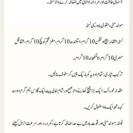
جسمانی طاقت اور مردانہ توانائی میں اضافہ کرنے والا نسخہ۔
مولد منی، مقوی باہ دیسی نسخہ
نسخہ الشفاء
: بیج اوٹنگن 10 گرام، اسگندھ 10 گرام، مغز تخم کونچ 10 گرام، شقاقل
مصری 10 گرام، تالمکھانہ 10 گرام۔
ترکیب تیاری
: تمام ادویہ کو باریک پیس کر سفوف بنالیں۔
مقدار خوراک
: ایک بڑا چمچ کھانے والا صبح اور شام خالی پیٹ ایک گلاس نیم گرم دودھ
کیساتھ ایک ماہ استعمال کریں۔
فوائد
: مولد منی اور قوت باہ میں بے حد اضافہ کرتا ہے، کمردرد، اور سرعت انزال کیلئے