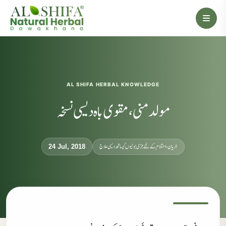
AL SHIFA HERBAL KNOWLEDGE
مولد منی، مقوی باہ دیسی نسخہ
جریان، احتلام کےلئے جڑی بوٹیوں کیساتھ دیسی علاج
24 Jul, 2018