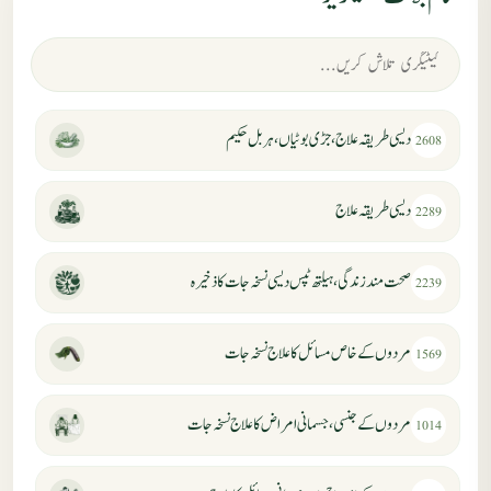
دیسی طریقہ علاج، جڑی بوٹیاں، ہربل حکیم
2608
دیسی طریقہ علاج
2289
صحت مند زندگی، ہیلتھ ٹپس دیسی نسخہ جات کا ذخیرہ
2239
مردوں کے خاص مسائل کا علاج نسخہ جات
1569
مردوں کے جنسی، جسمانی امراض کا علاج نسخہ جات
1014