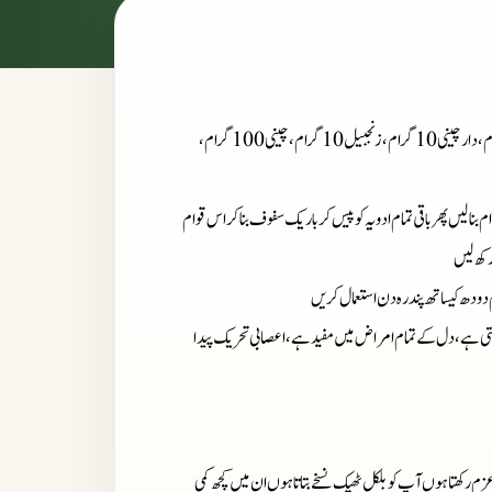
: زعفران 10 گرام، لونگ 10 گرام، جلوتری 10 گرام، عقرقرحا 10 گرام، دارچینی 10 گرام، زنجبیل 10 گرام، چینی 100 گرام،
 بنا لیں پھر باقی تمام ادویہ کو پیس کر باریک سفوف بنا کر اس قوام
رکھ لیں
م دودھ کیساتھ پندرہ دن استعمال کریں
ھتی ہے، دل کے تمام امراض میں مفید ہے، اعصابی تحریک پیدا
زم رکھتا ہوں آپ کو بلکل ٹھیک نسخے بتاتا ہوں ان میں کچھ کمی