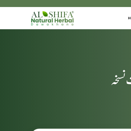
H
 نسخہ