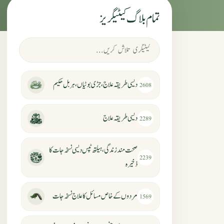
تمام بلاگ کیٹیگریز
دیسی طریقہ علاج، جڑی بوٹیاں، ہربل حکیم
2608
دیسی طریقہ علاج
2289
صحت مند زندگی، ہیلتھ ٹپس دیسی نسخہ جات کا
2239
ذخیرہ
مردوں کے خاص مسائل کا علاج نسخہ جات
1569