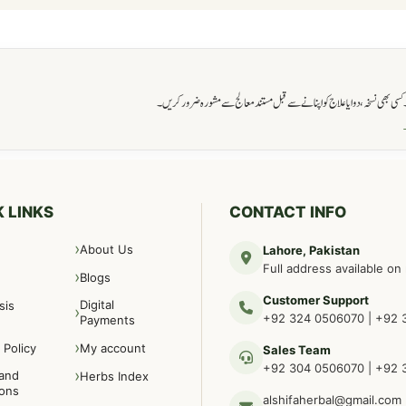
ی بھی نسخہ، دوا یا علاج کو اپنانے سے قبل مستند معالج سے مشورہ ضرور کریں۔
→
 LINKS
CONTACT INFO
About Us
Lahore, Pakistan
Full address available on
Blogs
Customer Support
Digital
sis
+92 324 0506070
|
+92 
Payments
 Policy
My account
Sales Team
+92 304 0506070
|
+92 
and
Herbs Index
ions
alshifaherbal@gmail.com