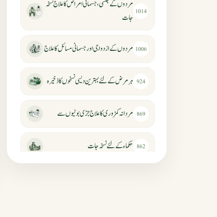
مردوں کے جنسی، جسمانی امراض کا علاج نسخہ
1014
جات
مردوں کے ازدواجی اور جسمانی مسائل کا علاج
1006
ہر مرض کے لئے بہترین دیسی نسخوں کا ذخیرہ
924
مردانہ کمزوری کا علاج جڑی بوٹیوں سے
869
حکماء کےلئے نسخہ جات
862
سرعت انزال کا علاج اور دیسی نسخہ جات
818
عضوخاص کے لئے طلاء جات کے زبردست
746