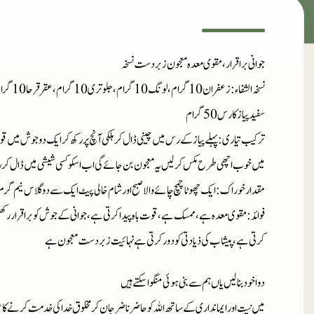
جوانی براقرار، مقوی معدہ معجون زبر دست نسخہ
نسخہ الشفاء
سفید پیاز کا رس 50 گرام
ترکیب تیاری
: پہلے پیاز کے رس میں چینی ڈال کر ہلکی آنچ پر رکھ کر ایک دو جوش میں قوام
میں خوب اچھی طرح مکس کر لیں یہ معجون بن جائے گی اب اسکو کسی شیشی میں ڈال کر 
مقدار خوراک
: ایک چھوٹا چمچ چائے والا صبح اور شام خالی پیٹ ایک سے دو گلاس نیم گر
فوائد
: مقوی معدہ ہے، ممسک ہے، قوت باہ پیدا کرتی ہے، جوانی کے جوش کو براقرار رک
کرتی ہے، پیشاب کی ذیادتی کو دور کرتی ہے نہائیت زبردست معجون ہے
دوا خود بنا لیں یاں ہم سے بنی ہوئی منگوا سکتے ہیں
میں نیت اور ایمانداری کے ساتھ اللہ کو حاضر ناضر جان کر مخلوق خدا کی خدمت کرنے کا ع