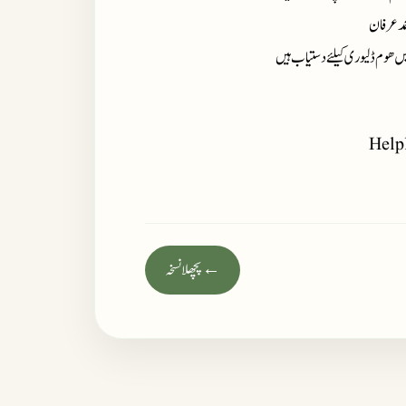
مد عرفان
میں ھوم ڈلیوری کیلئے دستیاب ہیں
Help
← پچھلا نسخہ