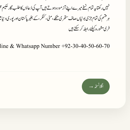
نہیں رکھتا یہ تمام نسخے میرے اپنے آزمودہ ہوتے ہیں آپ کی دُعاؤں کا طلب گار حکیم مح
ہر قسم کی تمام جڑی بوٹیاں صاف ستھری تنکے، مٹی، کنکر، کے بغیر پاکستان اور پوری دنیا 
فری مشورہ کیلئے رابطہ کر سکتے ہیں
line & Whatsapp Number +92-30-40-50-60-70
اگلا نسخہ →