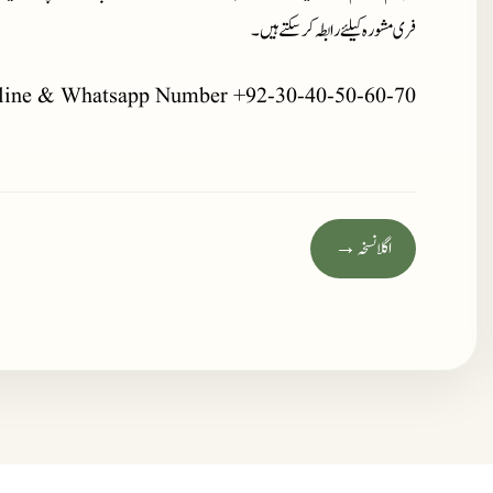
فری مشورہ کیلئے رابطہ کر سکتے ہیں۔
line & Whatsapp Number +92-30-40-50-60-70
اگلا نسخہ →