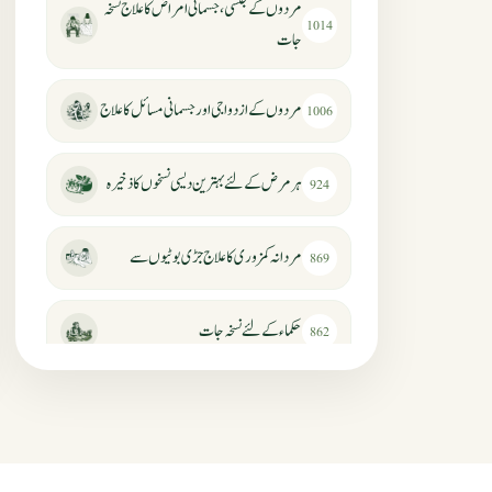
مردوں کے جنسی، جسمانی امراض کا علاج نسخہ
1014
جات
مردوں کے ازدواجی اور جسمانی مسائل کا علاج
1006
ہر مرض کے لئے بہترین دیسی نسخوں کا ذخیرہ
924
مردانہ کمزوری کا علاج جڑی بوٹیوں سے
869
حکماء کےلئے نسخہ جات
862
سرعت انزال کا علاج اور دیسی نسخہ جات
818
عضوخاص کے لئے طلاء جات کے زبردست
746