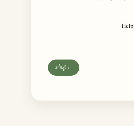
Help
← پچھلا نسخہ