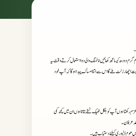
۔
 گرم دودھ کیساتھ کھائیں ٹائمنگ والی دوا استعمال کرتے وقت یہ
 بہت اچھا رزلٹ ملے گا اس سے اتنا امساک پیدا ہو گا کہ آپ خود
زم رکھتا ہوں آپ کو بلکل ٹھیک نسخے بتاتا ہوں ان میں کچھ کمی
حمد عرفان۔
میں ھوم ڈلیوری کیلئے دستیاب ہیں۔