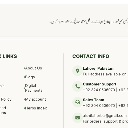
ی بھی نسخہ، دوا یا علاج کو اپنانے سے قبل مستند معالج سے مشورہ ضرور کریں۔
→
 LINKS
CONTACT INFO
About Us
Lahore, Pakistan
Full address available on
Blogs
Customer Support
Digital
sis
+92 324 0506070
|
+92 
Payments
 Policy
My account
Sales Team
+92 304 0506070
|
+92 
and
Herbs Index
ions
alshifaherbal@gmail.com
For orders, support & pr