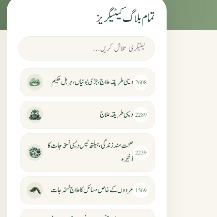
تمام بلاگ کیٹیگریز
دیسی طریقہ علاج، جڑی بوٹیاں، ہربل حکیم
2608
دیسی طریقہ علاج
2289
صحت مند زندگی، ہیلتھ ٹپس دیسی نسخہ جات کا
2239
ذخیرہ
مردوں کے خاص مسائل کا علاج نسخہ جات
1569