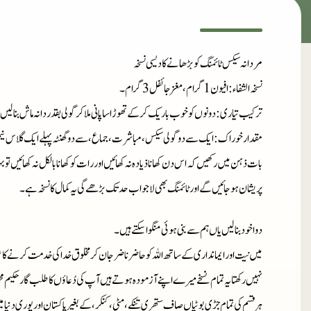
مردانہ سیکس ٹائمنگ کو بڑھانے کا دیسی نسخہ
نسخہ الشفاء
: افیون 1 گرام، مغز جائفل 3 گرام۔
ترکیب تیاری
: دونوں کو خوب باریک کر کے تھوڑا سا پانی ملا کر گولی بقدر دانہ ماش بنا لیں
مقدار خوراک
: ایک سے دو گولی سیکس، مباشرت، جماع، سے دو گھنٹہ پہلے ایک گلاس نیم
بات ذہن میں رکھیں کہ اس دن کھانا ذیادہ نہ کھائیں اور رات کو کھانا بالکل نہ کھائیں تو
پریشان ہو جائیں گے اور ٹائمنگ بھی لاجواب حد تک بڑھے گی یہ کمال کا نسخہ ہے۔
دوا خود بنا لیں یاں ہم سے بنی ہوئی منگوا سکتے ہیں۔
میں نیت اور ایمانداری کے ساتھ اللہ کو حاضر ناضر جان کر مخلوق خدا کی خدمت کرنے کا ع
نہیں رکھتا یہ تمام نسخے میرے اپنے آزمودہ ہوتے ہیں آپ کی دُعاؤں کا طلب گار حکیم م
ہر قسم کی تمام جڑی بوٹیاں صاف ستھری تنکے، مٹی، کنکر، کے بغیر پاکستان اور پوری دنیا 