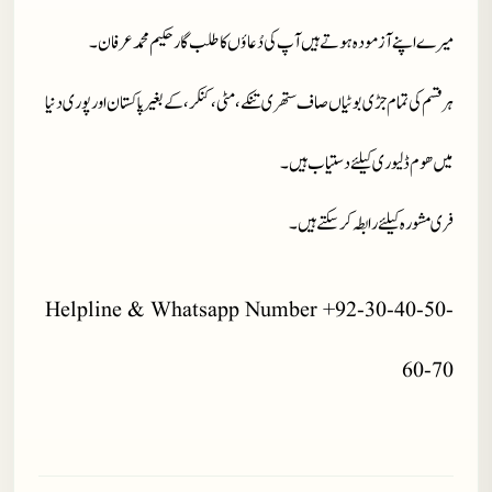
میرے اپنے آزمودہ ہوتے ہیں آپ کی دُعاؤں کا طلب گار حکیم محمد عرفان۔
ہر قسم کی تمام جڑی بوٹیاں صاف ستھری تنکے، مٹی، کنکر، کے بغیر پاکستان اور پوری دنیا
میں ھوم ڈلیوری کیلئے دستیاب ہیں ۔
فری مشورہ کیلئے رابطہ کر سکتے ہیں۔
Helpline & Whatsapp Number +92-30-40-50-
60-70