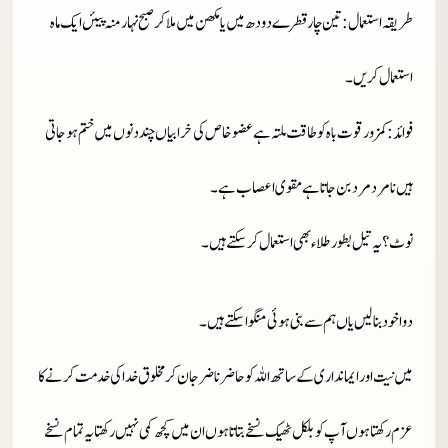
طریقہ استعمال
: تین چار قطرے دودھ میں یا مکھن میں ملا کر صبح نہار منہ پیئں ایک ماہ
استعمال کریں۔
فوائد
: کمزور قوت باہ کو طاقت ملتہ ہے عضو خاص کی خرابیاں چند دنوں میں ختم ہو جاتی
ہیں نامرد مرد بن جاتا ہے مقوی اعصاب ہے۔
نوٹ
؟ یہ تیل بطور طلاء بھی استعمال کر سکتے ہیں۔
دوا خود بنا لیں یاں ہم سے بنی ہوئی منگوا سکتے ہیں۔
میں نیت اور ایمانداری کے ساتھ اللہ کو حاضر ناضر جان کر مخلوق خدا کی خدمت کرنے کا
عزم رکھتا ہوں آپ کو بلکل ٹھیک نسخے بتاتا ہوں ان میں کچھ کمی نہیں رکھتا یہ تمام نسخے