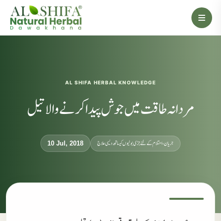
AL SHIFA HERBAL KNOWLEDGE
مردانہ طاقت میں جوش پیدا کرنے والا تیل
جریان، احتلام کےلئے جڑی بوٹیوں کیساتھ دیسی علاج
10 Jul, 2018