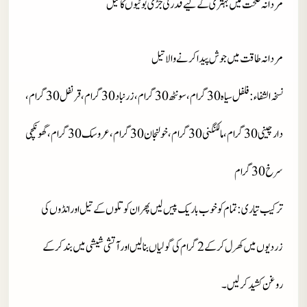
مردانہ صحت میں بہتری کے لیے قدرتی جڑی بوٹیوں کا تیل
مردانہ طاقت میں جوش پیدا کرنے والا تیل
نسخہ الشفاء
: فلفل سیاہ 30 گرام، سونٹھ 30 گرام، زرنباد 30 گرام، قرنفل 30 گرام،
دارچینی 30 گرام، مالکنگنی 30 گرام، خولنجان 30 گرام، عروسک 30 گرام، گھونکچی
سرخ 30 گرام
ترکیب تیاری
: تمام کو خوب باریک پیس لیں پھر ان کو تلوں کے تیل اور انڈوں کی
زردیوں میں کھرل کر کے 2 گرام کی گولیاں بنا لیں اور آتشی شیشی میں بند کر کے
روغن کشید کر لیں۔