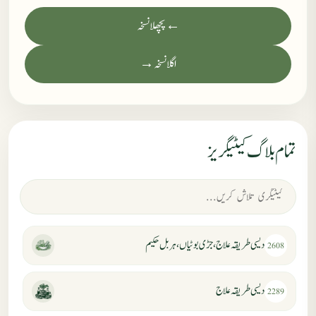
← پچھلا نسخہ
اگلا نسخہ →
تمام بلاگ کیٹیگریز
دیسی طریقہ علاج، جڑی بوٹیاں، ہربل حکیم
2608
دیسی طریقہ علاج
2289