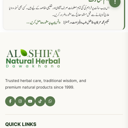
!
اس ویب سائٹ پر فراہم کی گئی تمام معلومات صرف آگاہی اور تعلیمی مقاصد کے لیے ہیں۔ کسی بھی نسخہ، دوا یا
سرعت انزال کا علاج اور دیسی نسخہ جات
818
علاج کو اپنانے سے قبل مستند معالج سے مشورہ ضرور کریں۔
حکیم محمد عرفان، فاضل طب والجراحت، رجسٹرڈ
واٹس ایپ پر مشورہ حاصل کریں →
عضوخاص کے لئے طلاء جات کے زبردست نسخے
746
جریان، احتلام کےلئے جڑی بوٹیوں کیساتھ دیسی علاج
719
ذکاوت حس کے علاج کےلئے مختلف دیسی نسخہ جات
636
Trusted herbal care, traditional wisdom, and
امراضِ معدہ کا علاج دیسی نسخہ جات
557
premium natural products since 1999.
مادہ تولید، منی کا جڑی بوٹیوں کیساتھ علاج
539
معدہ اور آنتوں کے امراض کا علاج مختلف دیسی نسخہ جات
496
QUICK LINKS