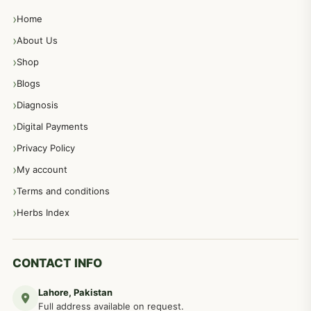
Home
پیٹ، معدہ اور آنتوں کے امراض نسخہ جات
492
About Us
Shop
مشت زنی، ہاتھ رسی، ماسٹر بیشن کا علاج اور نسخہ جات
364
Blogs
Diagnosis
اعصاب اور پٹھوں کے امراض کےلئے دیسی نسخہ جات
350
Digital Payments
Privacy Policy
عورتوں کے امراض کےلئے مختلف دیسی نسخہ جات
334
My account
Terms and conditions
مردانہ طاقت مردانہ ٹائمنگ مردانہ کمزوری کے لیے نسخہ جات
281
Herbs Index
دماغی امراض کےلئے مختلف دیسی نسخہ جات
277
CONTACT INFO
Lahore, Pakistan
مردوں کے خاص امراض کے بے شمار دیسی نسخے
267
Full address available on request.