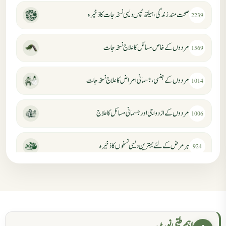
صحت مند زندگی، ہیلتھ ٹپس دیسی نسخہ جات کا ذخیرہ
2239
مردوں کے خاص مسائل کا علاج نسخہ جات
1569
مردوں کے جنسی، جسمانی امراض کا علاج نسخہ جات
1014
مردوں کے ازدواجی اور جسمانی مسائل کا علاج
1006
ہر مرض کے لئے بہترین دیسی نسخوں کا ذخیرہ
924
مردانہ کمزوری کا علاج جڑی بوٹیوں سے
869
حکماء کےلئے نسخہ جات
862
اہم طبی نوٹ