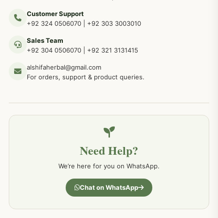
Customer Support
عضو خاص کےلئے طلاء، مالش دیسی علاج
+92 324 0506070
|
+92 303 3003010
263
Sales Team
+92 304 0506070
|
+92 321 3131415
جلد کے امراض کےلئے مختلف دیسی نسخہ جات
238
alshifaherbal@gmail.com
For orders, support & product queries.
جگر کے امراض کےلئے مختلف دیسی نسخہ جات
236
خون کے امراض کےلئے مختلف دیسی نسخہ جات
226
Need Help?
کمر درد کا جڑی بو ٹیوں سے علاج اور نسخہ جات
198
We’re here for you on WhatsApp.
جسمانی کمزوری کا علاج اور نسخہ جات
193
Chat on WhatsApp
دردیں تمام جسمانی دردوں کا دیسی علاج
190